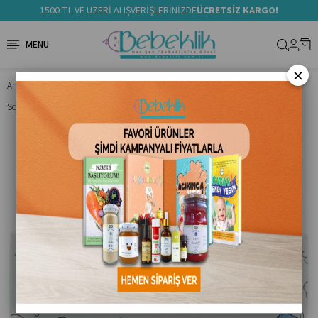
1500 TL VE ÜZERİ ALIŞVERİŞLERİNİZDE
ÜCRETSİZ KARGO!
×
Anasayfa
Anne & Bebek Bakım Ürünleri
School Season Uçucu Yağ Karışımı Seti