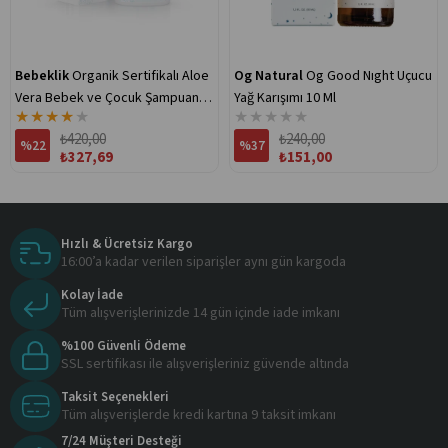
Bebeklik
Organik Sertifikalı Aloe
Og Natural
Og Good Nıght Uçucu
Vera Bebek ve Çocuk Şampuanı
Yağ Karışımı 10 Ml
★
★
★
★
★
★
★
★
★
★
300 Ml
₺420,00
₺240,00
%22
%37
₺327,69
₺151,00
Hızlı & Ücretsiz Kargo
16:00’a kadar verilen siparişler aynı gün kargoda
Kolay İade
Tüm alışverişlerinizde 14 gün içinde iade imkanı
%100 Güvenli Ödeme
SSL sertifikası ile alışverişleriniz güvende altında
Taksit Seçenekleri
Tüm alışverişlerde kredi kartına 9 taksit imkanı
7/24 Müşteri Desteği