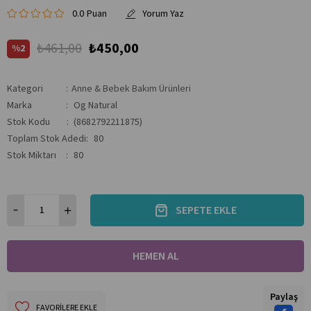
0.0
₺461,00
₺450,00
2
Kategori
:
Anne & Bebek Bakım Ürünleri
Marka
:
Og Natural
Stok Kodu
(8682792211875)
Toplam Stok Adedi
:
80
Stok Miktarı
:
80
Paylaş
FAVORILERE EKLE