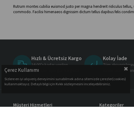
Rutrum montes cubilia euismod justo per magna hendrerit ridiculus tellus,
commodo. Facilisi himenaeos dignissim dictum tellus dapibus felis condime
Hızlı & Ücretsiz Kargo
Kolay İade
16:00’a kadar verilen
Tüm alışverişleri
Çerez Kullanımı
siparişler aynı gün kargoda
içinde iade imkan
Sizlere en iyi alışveriş deneyimini sunabilmek adına sitemizde çerezler(cookies)
kullanmaktayız. Detaylı bilgi için Kvkk sözleşmesini inceleyebilirsiniz.
Müşteri Hizmetleri
Kategoriler
Çocuk Kitapları
Bebeklik olarak, çocuklarınızın sağlıklı
Aktivite Ürünleri
ve mutlu bir şekilde büyümesi için en
Ek Gıda Ürünleri
kaliteli ürünleri sizlere sunuyoruz.
Favori Ürünler