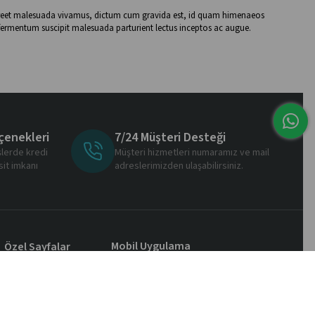
 laoreet malesuada vivamus, dictum cum gravida est, id quam himenaeos
fermentum suscipit malesuada parturient lectus inceptos ac augue.
çenekleri
7/24 Müşteri Desteği
şlerde kredi
Müşteri hizmetleri numaramız ve mail
sit imkanı
adreslerimizden ulaşabilirsiniz.
Mobil Uygulama
Özel Sayfalar
Markalar
Sertifikalar
Yeni Üyelik
Üye Girişi