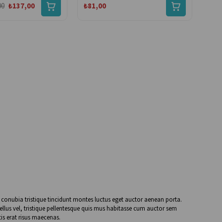
00
₺137,00
₺81,00
en conubia tristique tincidunt montes luctus eget auctor aenean porta.
ellus vel, tristique pellentesque quis mus habitasse cum auctor sem
is erat risus maecenas.