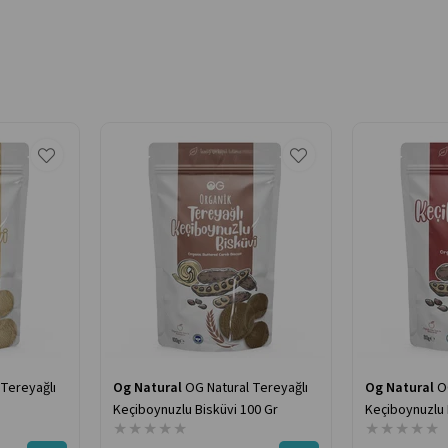
 Tereyağlı
Og Natural
OG Natural Tereyağlı
Og Natural
O
Keçiboynuzlu Bisküvi 100 Gr
Keçiboynuzlu 
★
★
★
★
★
★
★
★
★
★