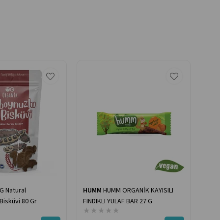
G Natural
HUMM
HUMM ORGANİK KAYISILI
Bisküvi 80 Gr
FINDIKLI YULAF BAR 27 G
★
★
★
★
★