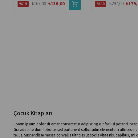
₺167,00
₺136,00
₺297,00
₺179,
%19
%40
Çocuk Kitapları
Lorem ipsum dolor sit amet consectetur adipiscing elit facilisi potenti ince
Gravida interdum lobortis sed parturient sollicitudin elementum ultrices i
tellus. Suspendisse massa convallis ultricies ut sociis vitae nisl dapibus,