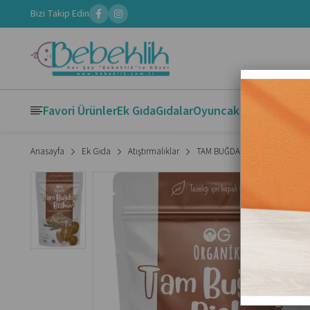
Bizi Takip Edin
Favori Ürünler
Ek Gıda
Gıdalar
Oyuncak
Kitaplar
Boya
Anasayfa
Ek Gıda
Atıştırmalıklar
TAM BUĞDAY BİSKÜVİ 80 GR