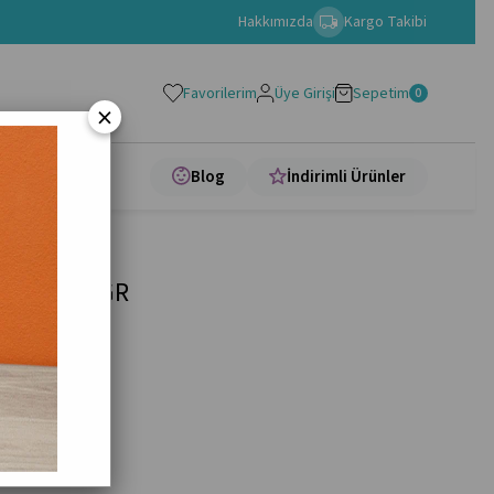
Hakkımızda
Kargo Takibi
Favorilerim
Üye Girişi
Sepetim
0
×
apları
Blog
İndirimli Ürünler
SKÜVİ 80 GR