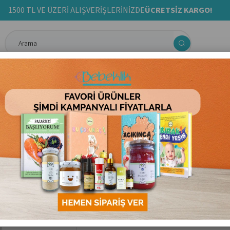
1500 TL VE ÜZERİ ALIŞVERİŞLERİNİZDE
ÜCRETSİZ KARGO!
ma& Aktivite
Anne & Bebek Bakım Ürünleri
Ek Gıda Tarif Kit
Og Natural
TAM BUĞDAY Bİ
0.0
₺219,00
₺175,00
20
Kategori
:
Atıştırmalıklar
Marka
:
Og Natural