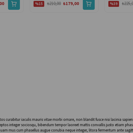
00
₺210,00
₺179,00
₺225,
%15
%39
ptos curabitur iaculis mauris vitae morbi ornare, non blandit fusce nisi lacinia sapi
nceptos integer sociosqu, bibendum tempor laoreet mattis convallis justo etiam phas
 mi quam mus cum phasellus augue conubia neque integer, litora fermentum ante sagitt