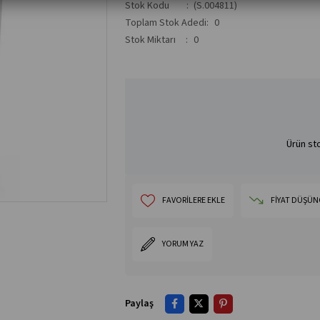
Stok Kodu
(S.004811)
Toplam Stok Adedi
:
0
Stok Miktarı
:
0
Ürün sto
FAVORILERE EKLE
FIYAT DÜŞÜN
YORUM YAZ
Paylaş