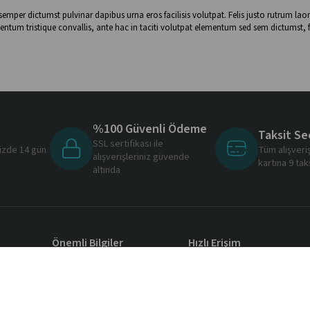
 semper dictumst pulvinar dapibus urna eros facilisis volutpat. Felis justo rutrum
ntum tristique convallis, ante hac in taciti volutpat elementum sed sem dictumst, 
%100 Güvenli Ödeme
Taksit Se
SSL sertifikası ile
nizde 14 gün
Tüm alışveri
alışverişleriniz güvende
ı
kartına 9 tak
altında
Önemli Bilgiler
Hızlı Erişim
Sık Sorulan Sorular
Bize Ulaşın
Kişisel Veriler Politikası
Banka Hesap Bilgileri
Ön Bilgilendirme Formu
Ödeme Bilgileri
İptal ve İade Koşulları
Blog Sayfası