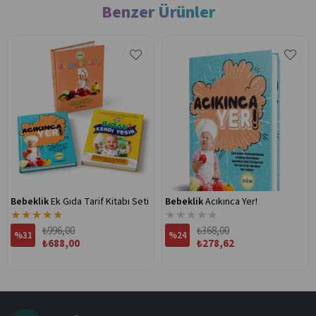
Benzer Ürünler
Bebeklik
Ek Gıda Tarif Kitabı Seti
Bebeklik
Acıkınca Yer!
★
★
★
★
★
★
★
★
★
★
₺996,00
₺368,00
%31
%24
₺688,00
₺278,62