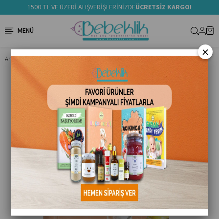
1500 TL VE ÜZERİ ALIŞVERİŞLERİNİZDE
ÜCRETSİZ KARGO!
×
Anasayfa
Ek Gıda Tarif Kitapları
Bu Çocuk Aç!