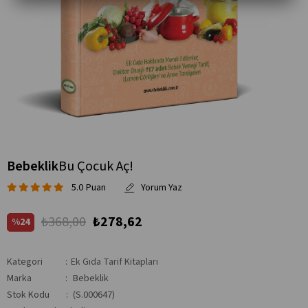
Bebeklik
Bu Çocuk Aç!
5.0
₺368,00
₺278,62
24
Kategori
:
Ek Gıda Tarif Kitapları
Marka
:
Bebeklik
Stok Kodu
(S.000647)