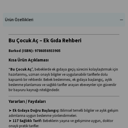
Ürün Özellikleri
Bu Çocuk Aç – Ek Gıda Rehberi
Barkod (ISBN): 9786056933905
Kısa Ürün Açıklaması
“
Bu Çocuk Aç
”, bebeklerde ek gıdaya geçiş sürecini kolaylaştırmak için
hazırlanmış, uzman onaylı bilgiler ve uygulanabilir tariflerle dolu
kapsamlı bir rehberdir. Bebek beslenmesi, ek gıdaya başlangıç, aylık
beslenme planlaması ve sağlıklı tarifler arayan ebeveynler için güvenilir
bir başvuru kaynağı niteliğindedir.
Yararları / Faydaları
➤
Ek Gıdaya Doğru Başlangıç:
Bilimsel temelli bilgiler ve aylık gelişim
adımlarına uygun beslenme yönlendirmeleri.
➤
117 Sağlıklı Tarif:
Bebeklerin yaşına ve gelişimine uygun, doktor
onaylı pratik tarifler.