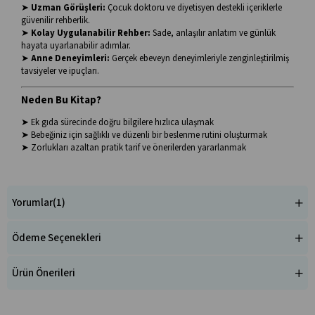
➤
Uzman Görüşleri:
Çocuk doktoru ve diyetisyen destekli içeriklerle
güvenilir rehberlik.
➤
Kolay Uygulanabilir Rehber:
Sade, anlaşılır anlatım ve günlük
hayata uyarlanabilir adımlar.
➤
Anne Deneyimleri:
Gerçek ebeveyn deneyimleriyle zenginleştirilmiş
tavsiyeler ve ipuçları.
Neden Bu Kitap?
➤ Ek gıda sürecinde doğru bilgilere hızlıca ulaşmak
➤ Bebeğiniz için sağlıklı ve düzenli bir beslenme rutini oluşturmak
➤ Zorlukları azaltan pratik tarif ve önerilerden yararlanmak
Yorumlar
(1)
Ödeme Seçenekleri
Ürün Önerileri