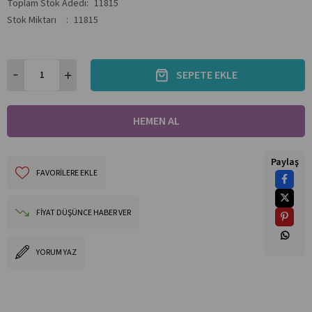
Toplam Stok Adedi
:
11815
Stok Miktarı
:
11815
Paylaş
FAVORILERE EKLE
FIYAT DÜŞÜNCE HABER VER
YORUM YAZ