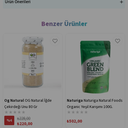
Ürün Önerileri
Benzer Ürünler
Og Natural
OG Natural İğde
Naturiga
Naturiga Natural Foods
Çekirdeği Unu 80 Gr
Organic Yeşil Karışımı 100G.
★
★
★
★
★
★
★
★
★
★
₺228,00
%4
₺502,00
₺220,00