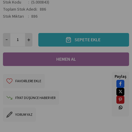
Stok Kodu
(S.000843)
Toplam Stok Adedi
:
886
Stok Miktarı
:
886
Paylaş
FAVORILERE EKLE
FIYAT DÜŞÜNCE HABER VER
YORUM YAZ