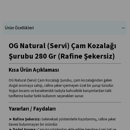
Ürün Özellikleri
OG Natural (Servi) Çam Kozalağı
Şurubu 280 Gr (Rafine Şekersiz)
Kısa Ürün Açıklaması
OG Natural (Servi) Çam Kozalağı Şurubu, çam kozalağından gelen
doğal aromaya sahip, rafine şeker içermeyen özel bir şurup türüdür.
Yoğun kıvamı ve karakteristik tadıyla kahvaltılık karışımlardan tatlı
tariflerine kadar farklı kullanım seçenekleri sunar.
Yararları / Faydaları
➤
Rafine Şekersiz:
Geleneksel yöntemlerle hazırlanmış, rafine şeker
ilavesi bulunmayan bir üründür.
➤
Doğal Aroma:
Çam kozalağından elde edilen kendine özgü tat ve