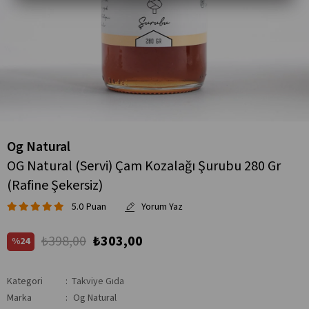
Og Natural
OG Natural (Servi) Çam Kozalağı Şurubu 280 Gr
(Rafine Şekersiz)
5.0
₺398,00
₺303,00
24
Kategori
:
Takviye Gıda
Marka
:
Og Natural