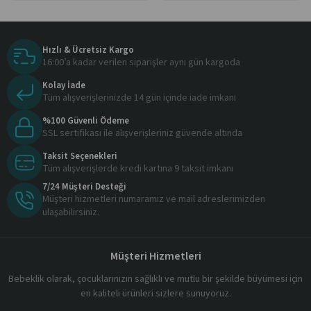
Hızlı & Ücretsiz Kargo
16:00’a kadar verilen siparişler aynı gün kargoda
Kolay İade
Tüm alışverişlerinizde 14 gün içinde iade imkanı
%100 Güvenli Ödeme
SSL sertifikası ile alışverişleriniz güvende altında
Taksit Seçenekleri
Tüm alışverişlerde kredi kartına 9 taksit imkanı
7/24 Müşteri Desteği
Müşteri hizmetleri numaramız ve mail adreslerimizden
ulaşabilirsiniz.
Müşteri Hizmetleri
Bebeklik olarak, çocuklarınızın sağlıklı ve mutlu bir şekilde büyümesi için
en kaliteli ürünleri sizlere sunuyoruz.