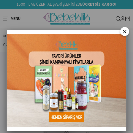
1500 TL VE ÜZERİ ALIŞVERİŞLERİNİZDE
ÜCRETSİZ KARGO!
×
Anasayfa
Ek Gıda
Takviye Gıda
OG Natural (Servi) Çam Kozalağı Şurubu 280 Gr (Rafine Şekersiz)