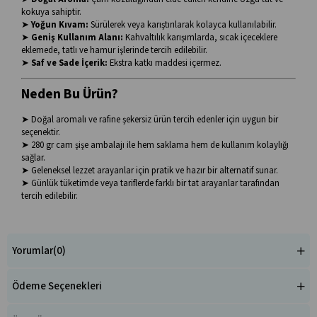
kokuya sahiptir.
➤
Yoğun Kıvam:
Sürülerek veya karıştırılarak kolayca kullanılabilir.
➤
Geniş Kullanım Alanı:
Kahvaltılık karışımlarda, sıcak içeceklere
eklemede, tatlı ve hamur işlerinde tercih edilebilir.
➤
Saf ve Sade İçerik:
Ekstra katkı maddesi içermez.
Neden Bu Ürün?
➤ Doğal aromalı ve rafine şekersiz ürün tercih edenler için uygun bir
seçenektir.
➤ 280 gr cam şişe ambalajı ile hem saklama hem de kullanım kolaylığı
sağlar.
➤ Geleneksel lezzet arayanlar için pratik ve hazır bir alternatif sunar.
➤ Günlük tüketimde veya tariflerde farklı bir tat arayanlar tarafından
tercih edilebilir.
Yorumlar
(0)
Ödeme Seçenekleri