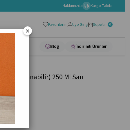
Hakkımızda
Kargo Takibi
Favorilerim
Üye Girişi
Sepetim
0
×
apları
Blog
İndirimli Ürünler
Süper Yıkanabilir) 250 Ml Sarı