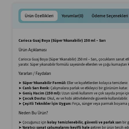
Ürün Özellikleri
Yorumlar
(0)
Ödeme Seçenekleri
Carioca Guaj Boya (Süper Yıkanabilir) 250 ml – Sarı
Ürün Açıklaması
Carioca Guaj Boya (Süper Yıkanabilir) 250 ml – Sarı, çocukların sanat etkin
yaratır. Süper yıkanabilir formülü sayesinde ellerden ve çoğu kumaştan
Yararları / Faydaları
➤
Süper Yıkanabilir Formül:
Eller ve kıyafetlerden kolayca temizlenir.
➤
Canlı Sarı Renk:
Çalışmalara parlak ve etkileyici bir görünüm katar.
➤
Geniş Hacim (250 ml):
Uzun süreli kullanım ve çok sayıda proje için
➤
Çocuk Dostu:
Okul, ev ve hobi aktivitelerinde güvenle kullanılabilir.
➤
Çeşitli Teknikler İçin Uygun:
Fırça, sünger veya parmak boyama gib
Neden Bu Ürün?
➤ Çocuğunuz için
kolay temizlenebilir, güvenli ve parlak sarı
bir 
➤
Yaratıcı sanat çalışmalarını keyifli hale
getiren bir ürün tercih ed