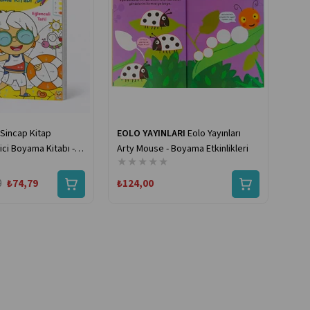
Sincap Kitap
EOLO YAYINLARI
Eolo Yayınları
ici Boyama Kitabı -
Arty Mouse - Boyama Etkinlikleri
★
★
★
★
★
0
₺74,79
₺124,00