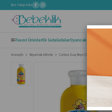
Bizi Takip Edin
Favori Ürünler
Ek Gıda
Gıdalar
Oyuncak
Kitaplar
Boya
Anasayfa
Boyama& Aktivite
Carioca Guaj Boya (Süper Yıkanabilir) 25