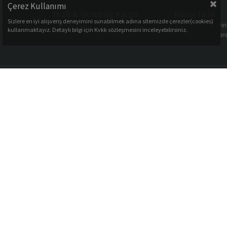
Çerez Kullanımı
Hızlı & Ücretsiz Kargo
Kolay İade
Sizlere en iyi alışveriş deneyimini sunabilmek adına sitemizde çerezler(cookies)
16:00’a kadar verilen
Tüm alışverişleri
kullanmaktayız. Detaylı bilgi için Kvkk sözleşmesini inceleyebilirsiniz.
siparişler aynı gün kargoda
içinde iade imkan
Müşteri Hizmetleri
Kategoriler
Çocuk Kitapları
Bebeklik olarak, çocuklarınızın sağlıklı
Aktivite Ürünleri
ve mutlu bir şekilde büyümesi için en
Ek Gıda Ürünleri
kaliteli ürünleri sizlere sunuyoruz.
Favori Ürünler
Anne & Bebek Ürünl
Müşteri Destek Hattı
0536 202 54 10
[email protected]