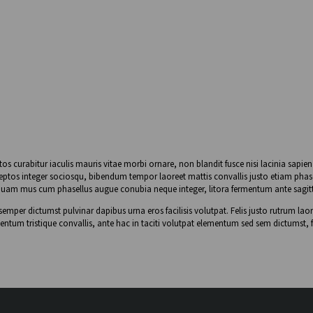
ptos curabitur iaculis mauris vitae morbi ornare, non blandit fusce nisi lacinia sapi
nceptos integer sociosqu, bibendum tempor laoreet mattis convallis justo etiam phas
 mi quam mus cum phasellus augue conubia neque integer, litora fermentum ante sagitt
 semper dictumst pulvinar dapibus urna eros facilisis volutpat. Felis justo rutrum
ntum tristique convallis, ante hac in taciti volutpat elementum sed sem dictumst, 