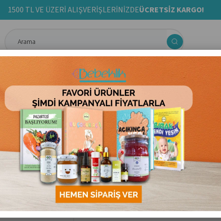
1500 TL VE ÜZERİ ALIŞVERİŞLERİNİZDE
ÜCRETSİZ KARGO!
ma& Aktivite
Anne & Bebek Bakım Ürünleri
Ek Gıda Tarif Kit
0 Ml Sarı
Carioca
Carioca Guaj Boya (
0.0
₺122,00
Kategori
:
Boyama& Aktivite
Marka
:
Carioca