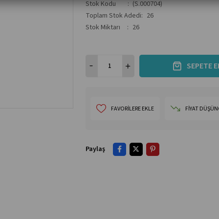
Stok Kodu
(S.000704)
Toplam Stok Adedi
:
26
Stok Miktarı
:
26
FAVORILERE EKLE
FIYAT DÜŞÜN
Paylaş