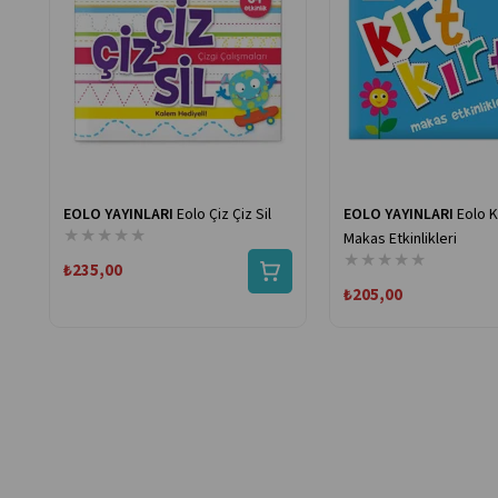
EOLO YAYINLARI
Eolo Çiz Çiz Sil
EOLO YAYINLARI
Eolo Kı
★
★
★
★
★
Makas Etkinlikleri
★
★
★
★
★
₺235,00
₺205,00