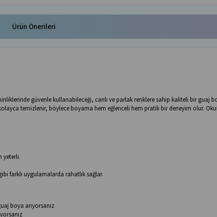
Ürün Önerileri
liklerinde güvenle kullanabileceği, canlı ve parlak renklere sahip kaliteli bir guaj bo
 kolayca temizlenir, böylece boyama hem eğlenceli hem pratik bir deneyim olur. Okul
 yeterli.
i farklı uygulamalarda rahatlık sağlar.
guaj boya arıyorsanız
iyorsanız