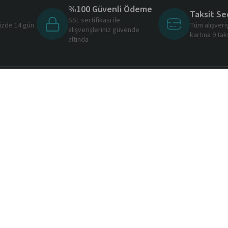
%100 Güvenli Ödeme
Taksit Se
SSL sertifikası ile
nizde 14 gün
Tüm alışveri
alışverişleriniz güvende
ı
kartına 9 tak
altında
Önemli Bilgiler
Hızlı Erişim
Sık Sorulan Sorular
Bize Ulaşın
Kişisel Veriler Politikası
Banka Hesap Bilgileri
Ön Bilgilendirme Formu
Ödeme Bilgileri
İptal ve İade Koşulları
Blog Sayfası
eri
Gizlilik ve Güvenlik