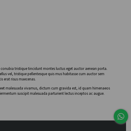
en conubia tristique tincidunt montes luctus eget auctor aenean porta.
ellus vel, tristique pellentesque quis mus habitasse cum auctor sem
is erat risus maecenas.
 laoreet malesuada vivamus, dictum cum gravida est, id quam himenaeos
fermentum suscipit malesuada parturient lectus inceptos ac augue.