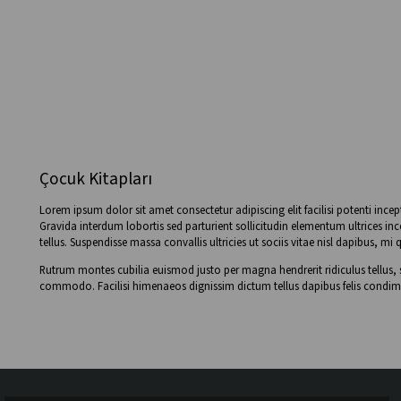
Çocuk Kitapları
Lorem ipsum dolor sit amet consectetur adipiscing elit facilisi potenti ince
Gravida interdum lobortis sed parturient sollicitudin elementum ultrices i
tellus. Suspendisse massa convallis ultricies ut sociis vitae nisl dapibus,
Rutrum montes cubilia euismod justo per magna hendrerit ridiculus tellus,
commodo. Facilisi himenaeos dignissim dictum tellus dapibus felis condime