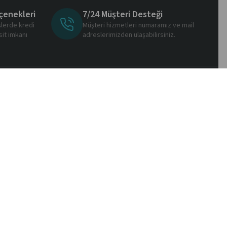
çenekleri
7/24 Müşteri Desteği
şlerde kredi
Müşteri hizmetleri numaramız ve mail
sit imkanı
adreslerimizden ulaşabilirsiniz.
Mobil Uygulama
Özel Sayfalar
Markalar
Sertifikalar
Yeni Üyelik
Üye Girişi
Başvuru