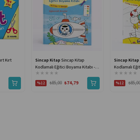
rt Kırt
Sincap Kitap
Sincap Kitap
Sincap Kitap
Kodlamalı Eğitici Boyama Kitabı -
Kodlamalı Eğit
★
★
★
★
★
★
★
★
★
★
Eğlenceli Araçlar
Eğlenceli Tatil
₺85,00
₺74,79
₺85,0
%12
%12