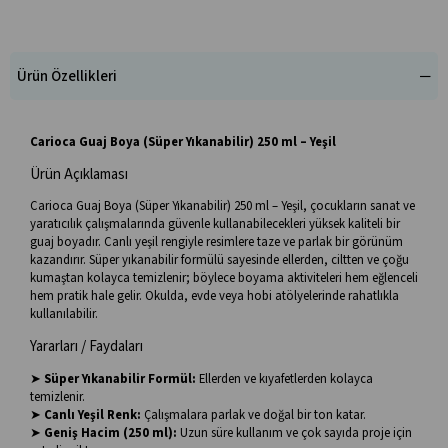
Ürün Özellikleri
Carioca Guaj Boya (Süper Yıkanabilir) 250 ml – Yeşil
Ürün Açıklaması
Carioca Guaj Boya (Süper Yıkanabilir) 250 ml – Yeşil, çocukların sanat ve
yaratıcılık çalışmalarında güvenle kullanabilecekleri yüksek kaliteli bir
guaj boyadır. Canlı yeşil rengiyle resimlere taze ve parlak bir görünüm
kazandırır. Süper yıkanabilir formülü sayesinde ellerden, ciltten ve çoğu
kumaştan kolayca temizlenir; böylece boyama aktiviteleri hem eğlenceli
hem pratik hale gelir. Okulda, evde veya hobi atölyelerinde rahatlıkla
kullanılabilir.
Yararları / Faydaları
➤
Süper Yıkanabilir Formül:
Ellerden ve kıyafetlerden kolayca
temizlenir.
➤
Canlı Yeşil Renk:
Çalışmalara parlak ve doğal bir ton katar.
➤
Geniş Hacim (250 ml):
Uzun süre kullanım ve çok sayıda proje için