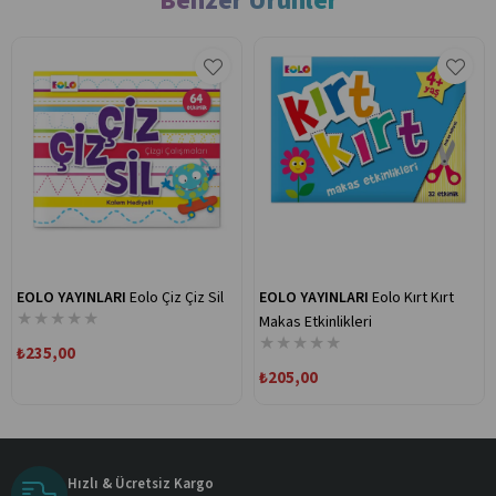
Benzer Ürünler
EOLO YAYINLARI
Eolo Çiz Çiz Sil
EOLO YAYINLARI
Eolo Kırt Kırt
★
★
★
★
★
Makas Etkinlikleri
★
★
★
★
★
₺235,00
₺205,00
Hızlı & Ücretsiz Kargo