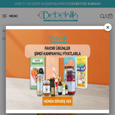
1500 TL VE ÜZERİ ALIŞVERİŞLERİNİZDE
ÜCRETSİZ KARGO!
×
Anasayfa
Boyama& Aktivite
ESKİ Carioca Guaj Boya (Süper Yıkanabilir) 250 Ml Yeşil