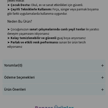
yeterli miktar.
➤
Çocuk Dostu:
Okul, ev ve sanat etkinlikleri için güvenli.
➤
Çeşitli Tekniklerle Kullanım:
Fırça, sünger veya parmak boyama
gibi farklı uygulamalarda kullanıma uygundur.
Neden Bu Ürün?
➤ Çocuğunuzun
sanat çalışmalarında canlı yeşil tonlar
ile yaratıcı
deneyim yaşamasını istiyorsanız
➤
Kolay temizlenebilir ve güvenli
guaj boya arıyorsanız
➤
Parlak ve etkili renk performansı
sunan bir ürün tercih
ediyorsanız
Yorumlar
(0)
Ödeme Seçenekleri
Ürün Önerileri