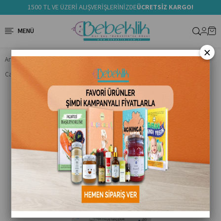
1500 TL VE ÜZERİ ALIŞVERİŞLERİNİZDE
ÜCRETSİZ KARGO!
×
Anasayfa
Boyama& Aktivite
Carioca Guaj Boya (Süper Yıkanabilir) 500 Ml Fuşya