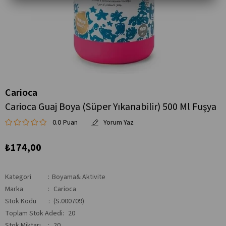
Carioca
Carioca Guaj Boya (Süper Yıkanabilir) 500 Ml Fuşya
0.0
₺174,00
Kategori
:
Boyama& Aktivite
Marka
:
Carioca
Stok Kodu
(S.000709)
Toplam Stok Adedi
:
20
Stok Miktarı
:
20