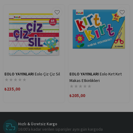
EOLO YAYINLARI
Eolo Çiz Çiz Sil
EOLO YAYINLARI
Eolo Kırt Kırt
★
★
★
★
★
Makas Etkinlikleri
★
★
★
★
★
₺235,00
₺205,00
Hızlı & Ücretsiz Kargo
16:00’a kadar verilen siparişler aynı gün kargoda