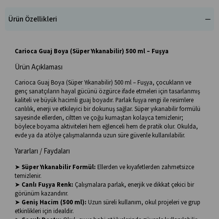
Ürün Özellikleri
Carioca Guaj Boya (Süper Yıkanabilir) 500 ml – Fuşya
Ürün Açıklaması
Carioca Guaj Boya (Süper Yıkanabilir) 500 ml – Fuşya, çocukların ve
genç sanatçıların hayal gücünü özgürce ifade etmeleri için tasarlanmış
kaliteli ve büyük hacimli guaj boyadır. Parlak fuşya rengi ile resimlere
canlılık, enerji ve etkileyici bir dokunuş sağlar. Süper yıkanabilir formülü
sayesinde ellerden, ciltten ve çoğu kumaştan kolayca temizlenir;
böylece boyama aktiviteleri hem eğlenceli hem de pratik olur. Okulda,
evde ya da atölye çalışmalarında uzun süre güvenle kullanılabilir.
Yararları / Faydaları
➤
Süper Yıkanabilir Formül:
Ellerden ve kıyafetlerden zahmetsizce
temizlenir.
➤
Canlı Fuşya Renk:
Çalışmalara parlak, enerjik ve dikkat çekici bir
görünüm kazandırır.
➤
Geniş Hacim (500 ml):
Uzun süreli kullanım, okul projeleri ve grup
etkinlikleri için idealdir.