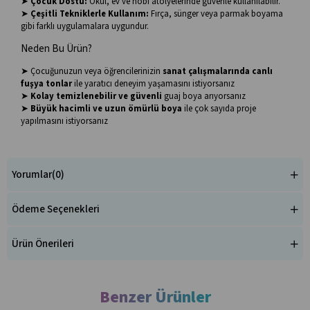
➤
Çocuk Dostu:
Okul, ev ve hobi atölyelerinde güvenle kullanılabilir.
➤
Çeşitli Tekniklerle Kullanım:
Fırça, sünger veya parmak boyama
gibi farklı uygulamalara uygundur.
Neden Bu Ürün?
➤ Çocuğunuzun veya öğrencilerinizin
sanat çalışmalarında canlı
fuşya tonlar
ile yaratıcı deneyim yaşamasını istiyorsanız
➤
Kolay temizlenebilir ve güvenli
guaj boya arıyorsanız
➤
Büyük hacimli ve uzun ömürlü boya
ile çok sayıda proje
yapılmasını istiyorsanız
Yorumlar
(0)
Ödeme Seçenekleri
Ürün Önerileri
Benzer Ürünler