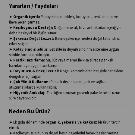
Yararları / Faydaları
➤
Organik İçerik:
Yapay katkı maddesi, koruyucu, renklendirici ve
ilave şeker içermez.
➤
Keçiboynuzu Desteği:
Doğal mineral, lif ve antioksidan içeriğiyle
daha besleyici bir öğün sunar.
➤
Şekersiz Doğal Lezzet:
Rafine şeker içermeden doğal tatlandırıcı
etkisi sağlar.
➤
Kolay Sindirilebilir:
Bebeklerin duyarlı sindirim sistemine uygun
şekilde formüle edilmiştir.
➤
Pratik Hazırlama:
Su, süt veya mama ile kısa sürede pankek
hazırlamaya uygun toz karışım.
➤
Doyurucu & Enerji Verici:
Doğal karbonhidrat içeriğiyle bebeklere
dengeli enerji sağlar.
➤
Çok Yönlü Kullanım:
Pankek dışında krep, kek ve sağlıklı
atıştırmalıklarda kullanılabilir.
➤
Hijyenik Ambalaj:
Tazeliğini koruyan güvenli paketleme ile uzun
süre dayanıklıdır.
Neden Bu Ürün?
➤ Ek gıda döneminde
organik, şekersiz ve katkısız
bir ürün tercih
etmek
➤ Keçiboynuzu ununun doğal besin değerlerini bebek beslenmesine