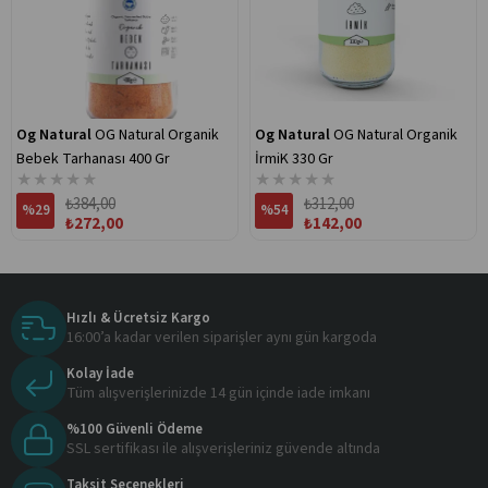
Og Natural
OG Natural Organik
Og Natural
OG Natural Organik
Bebek Tarhanası 400 Gr
İrmiK 330 Gr
★
★
★
★
★
★
★
★
★
★
₺384,00
₺312,00
%29
%54
₺272,00
₺142,00
Hızlı & Ücretsiz Kargo
16:00’a kadar verilen siparişler aynı gün kargoda
Kolay İade
Tüm alışverişlerinizde 14 gün içinde iade imkanı
%100 Güvenli Ödeme
SSL sertifikası ile alışverişleriniz güvende altında
Taksit Seçenekleri