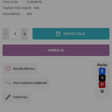
Stok Kodu
(S.004676)
Toplam Stok Adedi
:
464
Stok Miktarı
:
464
Paylaş
FAVORILERE EKLE
FIYAT DÜŞÜNCE HABER VER
YORUM YAZ