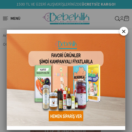
1500 TL VE ÜZERİ ALIŞVERİŞLERİNİZDE
ÜCRETSİZ KARGO!
×
Anasayfa
Ek Gıda
Ek Gıda Ürünler
OG Natural Organik Keçiboynuzlu Unlu Bebek Pankek Toz Karışımı 300 G