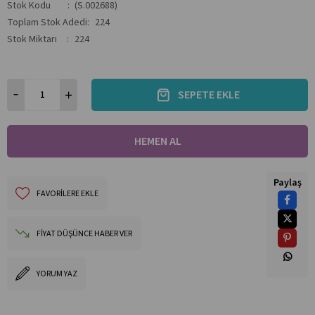
Stok Kodu
(S.002688)
Toplam Stok Adedi
:
224
Stok Miktarı
:
224
Paylaş
FAVORILERE EKLE
FIYAT DÜŞÜNCE HABER VER
YORUM YAZ