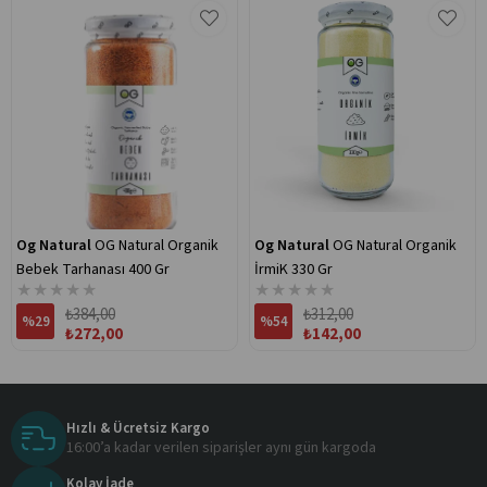
Og Natural
OG Natural Organik
Og Natural
OG Natural Organik
Bebek Tarhanası 400 Gr
İrmiK 330 Gr
★
★
★
★
★
★
★
★
★
★
₺384,00
₺312,00
%29
%54
₺272,00
₺142,00
Hızlı & Ücretsiz Kargo
16:00’a kadar verilen siparişler aynı gün kargoda
Kolay İade