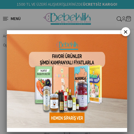
1500 TL VE ÜZERİ ALIŞVERİŞLERİNİZDE
ÜCRETSİZ KARGO!
×
Anasayfa
Ek Gıda
Ek Gıda Ürünler
Og Natural Organik Yulaflı Bebek Muhallebisi Karışımı 300 G