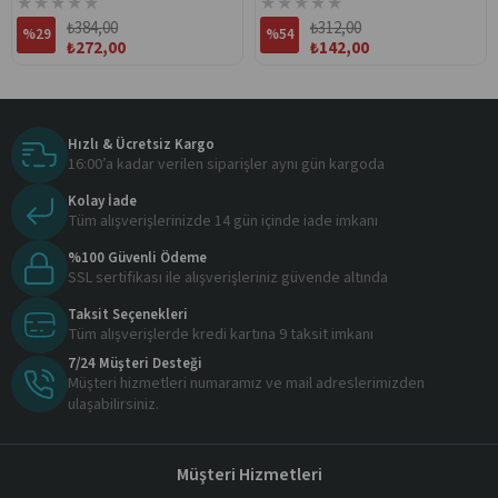
★
★
★
★
★
★
★
★
★
★
₺384,00
₺312,00
%29
%54
₺272,00
₺142,00
Hızlı & Ücretsiz Kargo
16:00’a kadar verilen siparişler aynı gün kargoda
Kolay İade
Tüm alışverişlerinizde 14 gün içinde iade imkanı
%100 Güvenli Ödeme
SSL sertifikası ile alışverişleriniz güvende altında
Taksit Seçenekleri
Tüm alışverişlerde kredi kartına 9 taksit imkanı
7/24 Müşteri Desteği
Müşteri hizmetleri numaramız ve mail adreslerimizden
ulaşabilirsiniz.
Müşteri Hizmetleri