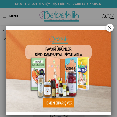
1500 TL VE ÜZERİ ALIŞVERİŞLERİNİZDE
ÜCRETSİZ KARGO!
×
Anasayfa
Ek Gıda
Ek Gıda Ürünler
OG Natural OG Organik Tahin 300 GR