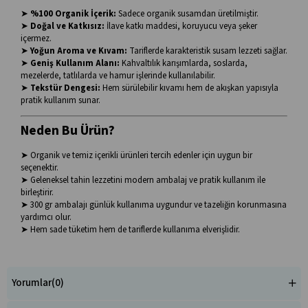
➤
%100 Organik İçerik:
Sadece organik susamdan üretilmiştir.
➤
Doğal ve Katkısız:
İlave katkı maddesi, koruyucu veya şeker
içermez.
➤
Yoğun Aroma ve Kıvam:
Tariflerde karakteristik susam lezzeti sağlar.
➤
Geniş Kullanım Alanı:
Kahvaltılık karışımlarda, soslarda,
mezelerde, tatlılarda ve hamur işlerinde kullanılabilir.
➤
Tekstür Dengesi:
Hem sürülebilir kıvamı hem de akışkan yapısıyla
pratik kullanım sunar.
Neden Bu Ürün?
➤ Organik ve temiz içerikli ürünleri tercih edenler için uygun bir
seçenektir.
➤ Geleneksel tahin lezzetini modern ambalaj ve pratik kullanım ile
birleştirir.
➤ 300 gr ambalajı günlük kullanıma uygundur ve tazeliğin korunmasına
yardımcı olur.
➤ Hem sade tüketim hem de tariflerde kullanıma elverişlidir.
Yorumlar
(0)