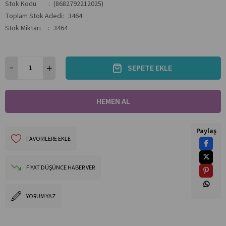
Stok Kodu
(8682792212025)
Toplam Stok Adedi
:
3464
Stok Miktarı
:
3464
Paylaş
FAVORILERE EKLE
FIYAT DÜŞÜNCE HABER VER
YORUM YAZ