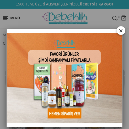
1500 TL VE ÜZERİ ALIŞVERİŞLERİNİZDE
ÜCRETSİZ KARGO!
×
Anasayfa
Ek Gıda
Ek Gıda Setler
Organik Keçiboynuzlu ve Zeytinyağlı Bebek Bisküvi Seti +6 Ay