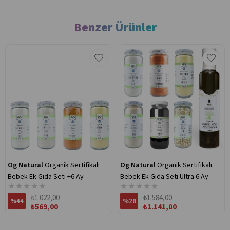
Benzer Ürünler
Og Natural
Organik Sertifikalı
Og Natural
Organik Sertifikalı
Bebek Ek Gıda Seti +6 Ay
Bebek Ek Gıda Seti Ultra 6 Ay
★
★
★
★
★
★
★
★
★
★
₺1.022,00
₺1.584,00
%44
%28
₺569,00
₺1.141,00