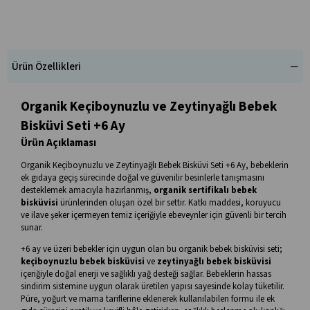
Ürün Özellikleri
Organik Keçiboynuzlu ve Zeytinyağlı Bebek
Bisküvi Seti +6 Ay
Ürün Açıklaması
Organik Keçiboynuzlu ve Zeytinyağlı Bebek Bisküvi Seti +6 Ay, bebeklerin
ek gıdaya geçiş sürecinde doğal ve güvenilir besinlerle tanışmasını
desteklemek amacıyla hazırlanmış,
organik sertifikalı bebek
bisküvisi
ürünlerinden oluşan özel bir settir. Katkı maddesi, koruyucu
ve ilave şeker içermeyen temiz içeriğiyle ebeveynler için güvenli bir tercih
sunar.
+6 ay ve üzeri bebekler için uygun olan bu organik bebek bisküvisi seti;
keçiboynuzlu bebek bisküvisi
ve
zeytinyağlı bebek bisküvisi
içeriğiyle doğal enerji ve sağlıklı yağ desteği sağlar. Bebeklerin hassas
sindirim sistemine uygun olarak üretilen yapısı sayesinde kolay tüketilir.
Püre, yoğurt ve mama tariflerine eklenerek kullanılabilen formu ile ek