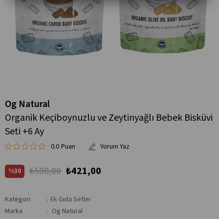
Og Natural
Organik Keçiboynuzlu ve Zeytinyağlı Bebek Bisküvi
Seti +6 Ay
0.0
₺598,00
₺421,00
30
Kategori
:
Ek Gıda Setler
Marka
:
Og Natural