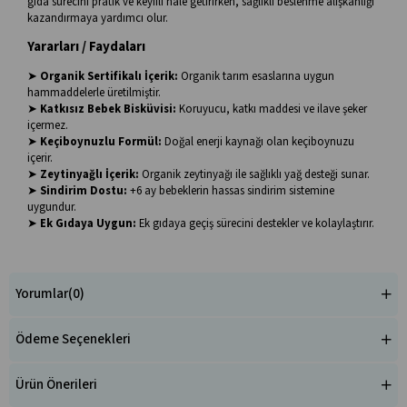
gıda sürecini pratik ve keyifli hâle getirirken, sağlıklı beslenme alışkanlığı
kazandırmaya yardımcı olur.
Yararları / Faydaları
➤
Organik Sertifikalı İçerik:
Organik tarım esaslarına uygun
hammaddelerle üretilmiştir.
➤
Katkısız Bebek Bisküvisi:
Koruyucu, katkı maddesi ve ilave şeker
içermez.
➤
Keçiboynuzlu Formül:
Doğal enerji kaynağı olan keçiboynuzu
içerir.
➤
Zeytinyağlı İçerik:
Organik zeytinyağı ile sağlıklı yağ desteği sunar.
➤
Sindirim Dostu:
+6 ay bebeklerin hassas sindirim sistemine
uygundur.
➤
Ek Gıdaya Uygun:
Ek gıdaya geçiş sürecini destekler ve kolaylaştırır.
Yorumlar
(0)
Ödeme Seçenekleri
Ürün Önerileri