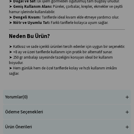
➤
Doğal ve Saf:
Ek işlem görmeden öğütülmüş tam buğday unudur.
➤
Geniş Kullanım Alanı:
Püreler, çorbalar, krepler, ekmekler ve çeşitli
hamur işlerinde kullanılabilir.
➤
Dengeli Kıvam:
Tariflerde ideal kıvam elde etmeye yardımcı olur.
➤
Nötr ve Uyumlu Tat:
Farklı tariflerle kolayca uyum sağlar.
Neden Bu Ürün?
➤ Katkısız ve sade içerikli ürünleri tercih edenler için uygun bir seçenektir.
➤ +8 ay ve üzeri tariflerde kullanım için pratik bir alternatif sunar.
➤ 250 gr ambalajı sayesinde tazeliğini koruyan ideal bir kullanım
boyudur.
➤ Hem günlük hem de özel tariflerde kolay ve hızlı kullanım imkânı
sağlar.
Yorumlar
(0)
Ödeme Seçenekleri
Ürün Önerileri