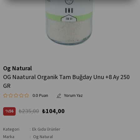
Og Natural
OG Naatural Organik Tam Buğday Unu +8 Ay 250
GR
0.0
₺235,00
₺104,00
56
Kategori
:
Ek Gıda Ürünler
Marka
:
Og Natural