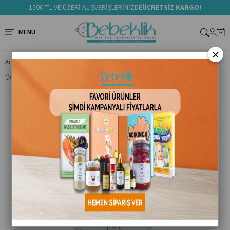
1500 TL VE ÜZERİ ALIŞVERİŞLERİNİZDE
ÜCRETSİZ KARGO!
×
Anasayfa
Ek Gıda
Ek Gıda Ürünler
OG Naatural Organik Tam Buğday Unu +8 Ay 250 GR