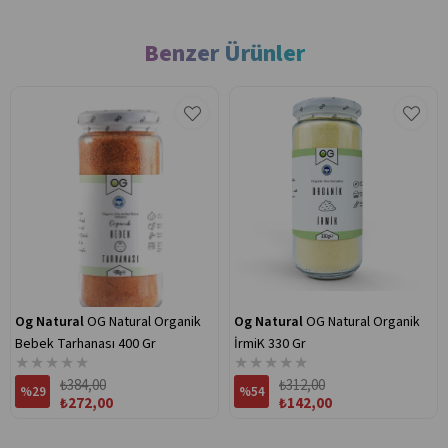
Benzer Ürünler
Og Natural
OG Natural Organik
Og Natural
OG Natural Organik
Bebek Tarhanası 400 Gr
İrmiK 330 Gr
★
★
★
★
★
★
★
★
★
★
₺384,00
₺312,00
%29
%54
₺272,00
₺142,00