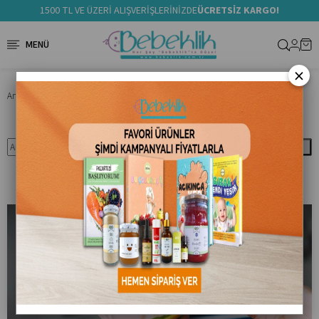
1500 TL VE ÜZERİ ALIŞVERİŞLERİNİZDE
ÜCRETSİZ KARGO!
×
Anasayfa
Blog
Bebeklere Çorba Kaçıncı Ayda Verilir?
Ara
Bebeklere Çorba Kaçıncı Ayda Verilir?