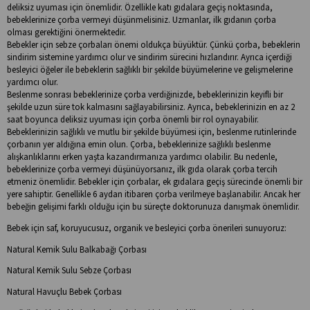
deliksiz uyuması için önemlidir. Özellikle katı gıdalara geçiş noktasında,
bebeklerinize çorba vermeyi düşünmelisiniz. Uzmanlar, ilk gıdanın çorba
olması gerektiğini önermektedir.
Bebekler için sebze çorbaları önemi oldukça büyüktür. Çünkü çorba, bebeklerin
sindirim sistemine yardımcı olur ve sindirim sürecini hızlandırır. Ayrıca içerdiği
besleyici öğeler ile bebeklerin sağlıklı bir şekilde büyümelerine ve gelişmelerine
yardımcı olur.
Beslenme sonrası bebeklerinize çorba verdiğinizde, bebeklerinizin keyifli bir
şekilde uzun süre tok kalmasını sağlayabilirsiniz. Ayrıca, bebeklerinizin en az 2
saat boyunca deliksiz uyuması için çorba önemli bir rol oynayabilir.
Bebeklerinizin sağlıklı ve mutlu bir şekilde büyümesi için, beslenme rutinlerinde
çorbanın yer aldığına emin olun. Çorba, bebeklerinize sağlıklı beslenme
alışkanlıklarını erken yaşta kazandırmanıza yardımcı olabilir. Bu nedenle,
bebeklerinize çorba vermeyi düşünüyorsanız, ilk gıda olarak çorba tercih
etmeniz önemlidir. Bebekler için çorbalar, ek gıdalara geçiş sürecinde önemli bir
yere sahiptir. Genellikle 6 aydan itibaren çorba verilmeye başlanabilir. Ancak her
bebeğin gelişimi farklı olduğu için bu süreçte doktorunuza danışmak önemlidir.
Bebek için saf, koruyucusuz, organik ve besleyici çorba önerileri sunuyoruz:
Natural Kemik Sulu Balkabağı Çorbası
Natural Kemik Sulu Sebze Çorbası
Natural Havuçlu Bebek Çorbası