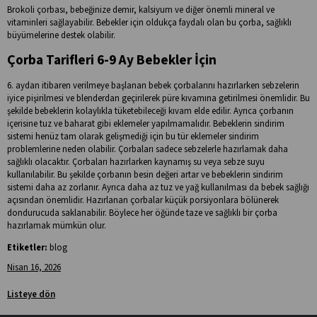
Brokoli çorbası, bebeğinize demir, kalsiyum ve diğer önemli mineral ve
vitaminleri sağlayabilir. Bebekler için oldukça faydalı olan bu çorba, sağlıklı
büyümelerine destek olabilir.
Çorba Tarifleri 6-9 Ay Bebekler İçin
6. aydan itibaren verilmeye başlanan bebek çorbalarını hazırlarken sebzelerin
iyice pişirilmesi ve blenderdan geçirilerek püre kıvamına getirilmesi önemlidir. Bu
şekilde bebeklerin kolaylıkla tüketebileceği kıvam elde edilir. Ayrıca çorbanın
içerisine tuz ve baharat gibi eklemeler yapılmamalıdır. Bebeklerin sindirim
sistemi henüz tam olarak gelişmediği için bu tür eklemeler sindirim
problemlerine neden olabilir. Çorbaları sadece sebzelerle hazırlamak daha
sağlıklı olacaktır. Çorbaları hazırlarken kaynamış su veya sebze suyu
kullanılabilir. Bu şekilde çorbanın besin değeri artar ve bebeklerin sindirim
sistemi daha az zorlanır. Ayrıca daha az tuz ve yağ kullanılması da bebek sağlığı
açısından önemlidir. Hazırlanan çorbalar küçük porsiyonlara bölünerek
dondurucuda saklanabilir. Böylece her öğünde taze ve sağlıklı bir çorba
hazırlamak mümkün olur.
Etiketler:
blog
Nisan 16, 2026
Listeye dön