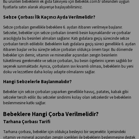
Bu ürünleri bebeklerin ek gıda takviyesi için Bebeklik.com.tr sitesinden uygun
fiyatlarla satın alarak alışverişe başlayabilirsiniz.
Sebze Çorbası İlk Kaçıncı Ayda Verilmelidir?
Sebze çorbaları genellikle bebeklere 6. aydan itibaren verilmeye başlanır.
Sebzeler, bebekler için sebze çorbaları önemli besin kaynaklarıdır ve çorbalar
aracılığıyla bu besinleri almaları sağlanır. Katı gıdalara geçiş sürecinde sebze
çorbaları tercih edilebilir. Bebeklerin katı gıdalara geçiş süreci genellikle 6. aydan
itibaren başlar ve bu süreçte sebze çorbaları oldukça önem taşır. Bu dönemde
bebekler için demir, vitamin ve mineraller açısından zengin besinlerin
tüketilmesi gerekmekte ve sebze çorbaları, bu besin ögelerini içeren sağlıklı bir
seçenek sunmaktadır. Ayrıca, çorbaların sıvı kıvamlı olması, bebeklerin bu yeni
doku ve lezzetlere daha kolay adapte olmalarını sağlar.
Hangi Sebzelerle Başlanmalıdır?
Bebekler için sebze çorbaları yaparken genellikle havuç, patates, kabak gibi
sebzeler tercih edilir. Bu sebzeler sindirimi kolay olan sebzelerdir ve bebeklerin
beslenmesine katkı sağlar.
Bebeklere Hangi Çorba Verilmelidir?
Tarhana Çorbası Tarifi
Tarhana çorbası, bebekler için oldukça besleyici bir seçenektir. İçerisindeki
vitamin ve mineral açısından zengin içerikleri ile bebeklerin beslenmesine destek