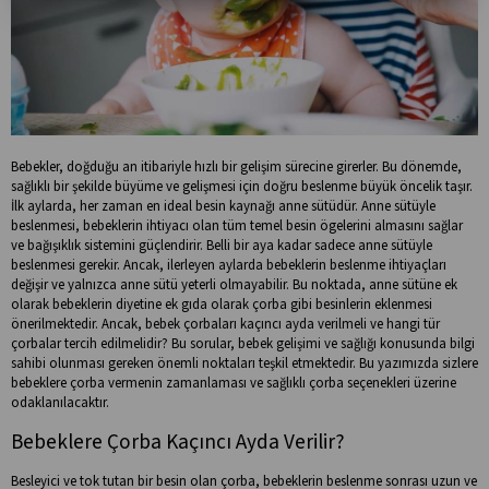
Bebekler, doğduğu an itibariyle hızlı bir gelişim sürecine girerler. Bu dönemde,
sağlıklı bir şekilde büyüme ve gelişmesi için doğru beslenme büyük öncelik taşır.
İlk aylarda, her zaman en ideal besin kaynağı anne sütüdür. Anne sütüyle
beslenmesi, bebeklerin ihtiyacı olan tüm temel besin ögelerini almasını sağlar
ve bağışıklık sistemini güçlendirir. Belli bir aya kadar sadece anne sütüyle
beslenmesi gerekir. Ancak, ilerleyen aylarda bebeklerin beslenme ihtiyaçları
değişir ve yalnızca anne sütü yeterli olmayabilir. Bu noktada, anne sütüne ek
olarak bebeklerin diyetine ek gıda olarak çorba gibi besinlerin eklenmesi
önerilmektedir. Ancak, bebek çorbaları kaçıncı ayda verilmeli ve hangi tür
çorbalar tercih edilmelidir? Bu sorular, bebek gelişimi ve sağlığı konusunda bilgi
sahibi olunması gereken önemli noktaları teşkil etmektedir. Bu yazımızda sizlere
bebeklere çorba vermenin zamanlaması ve sağlıklı çorba seçenekleri üzerine
odaklanılacaktır.
Bebeklere Çorba Kaçıncı Ayda Verilir?
Besleyici ve tok tutan bir besin olan çorba, bebeklerin beslenme sonrası uzun ve