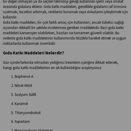
bir değeri olmayan ya da seçilen teknoloji gereği kullanılan işlem veya imalat
sırasında gıdalara eklenir. Gıda katkı maddeleri, genellikle gıdaların raf ömrünü
uzatmak, lezzetini artırmak, renklerini korumak veya dokularını iyileştirmek için
kullanılır.
Gıda katkı maddeleri, bir çok farklı amaç için kullanılan; ancak tüketici sağlığı
açısından dikkatli bir şekilde incelenmesi gereken maddelerdir. Bazı gıda katkı
maddeleri kanserojen olabilirken, bazıları ise tamamen güvenli olabilir. Bu
nedenle gıda katkı maddelerinin kullanımında titizlikle hareket etmek ve uygun
miktarlarda kullanmak önemlidir.
Gıda Katkı Maddeleri Nelerdir?
Gün içinde farkında olmadan yediğimiz besinlerin içeriğine dikkat edersek,
hangi gıda katkı maddelerinin en sık kullanıldığını araştırıyoruz:
Bisphenol-A
Nitrat-Nitrit
Sodyum Sülfit
Karamel
Titanyumdioksit
Aspartam
Monosodyum Glutamat