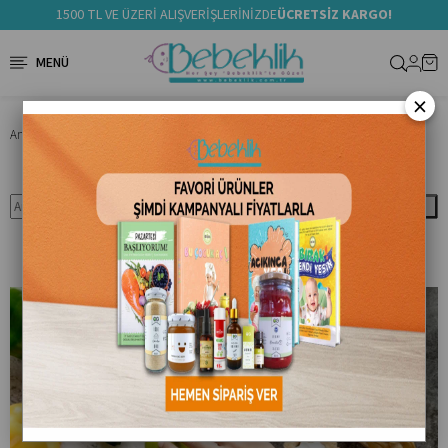
1500 TL VE ÜZERİ ALIŞVERİŞLERİNİZDE
ÜCRETSİZ KARGO!
×
Anasayfa
Blog
Gıda Katkı Maddeleri Ne Kadar Zararlı?
Ara
Gıda Katkı Maddeleri Ne Kadar Zararlı?