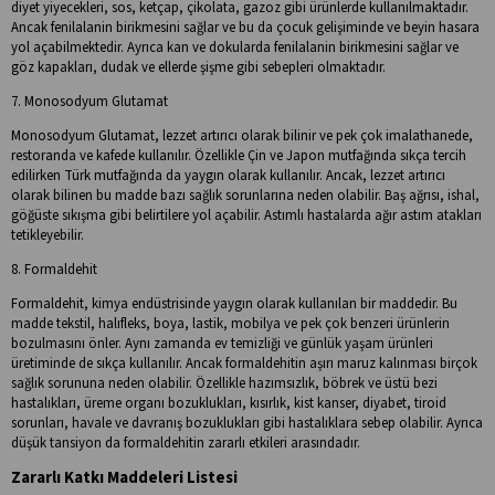
diyet yiyecekleri, sos, ketçap, çikolata, gazoz gibi ürünlerde kullanılmaktadır.
Ancak fenilalanin birikmesini sağlar ve bu da çocuk gelişiminde ve beyin hasara
yol açabilmektedir. Ayrıca kan ve dokularda fenilalanin birikmesini sağlar ve
göz kapakları, dudak ve ellerde şişme gibi sebepleri olmaktadır.
7. Monosodyum Glutamat
Monosodyum Glutamat, lezzet artırıcı olarak bilinir ve pek çok imalathanede,
restoranda ve kafede kullanılır. Özellikle Çin ve Japon mutfağında sıkça tercih
edilirken Türk mutfağında da yaygın olarak kullanılır. Ancak, lezzet artırıcı
olarak bilinen bu madde bazı sağlık sorunlarına neden olabilir. Baş ağrısı, ishal,
göğüste sıkışma gibi belirtilere yol açabilir. Astımlı hastalarda ağır astım atakları
tetikleyebilir.
8. Formaldehit
Formaldehit, kimya endüstrisinde yaygın olarak kullanılan bir maddedir. Bu
madde tekstil, halıfleks, boya, lastik, mobilya ve pek çok benzeri ürünlerin
bozulmasını önler. Aynı zamanda ev temizliği ve günlük yaşam ürünleri
üretiminde de sıkça kullanılır. Ancak formaldehitin aşırı maruz kalınması birçok
sağlık sorununa neden olabilir. Özellikle hazımsızlık, böbrek ve üstü bezi
hastalıkları, üreme organı bozuklukları, kısırlık, kist kanser, diyabet, tiroid
sorunları, havale ve davranış bozuklukları gibi hastalıklara sebep olabilir. Ayrıca
düşük tansiyon da formaldehitin zararlı etkileri arasındadır.
Zararlı Katkı Maddeleri Listesi