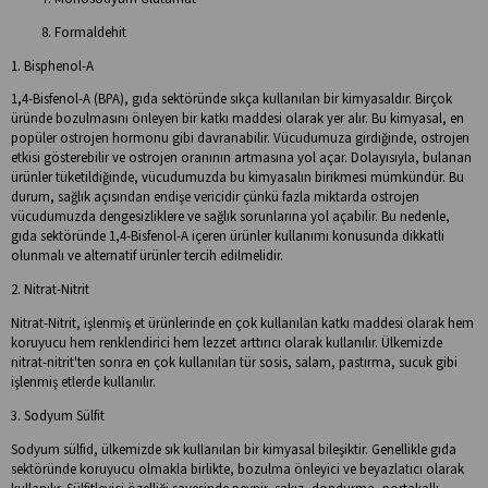
Formaldehit
1. Bisphenol-A
1,4-Bisfenol-A (BPA), gıda sektöründe sıkça kullanılan bir kimyasaldır. Birçok
üründe bozulmasını önleyen bir katkı maddesi olarak yer alır. Bu kimyasal, en
popüler ostrojen hormonu gibi davranabilir. Vücudumuza girdiğinde, ostrojen
etkisi gösterebilir ve ostrojen oranının artmasına yol açar. Dolayısıyla, bulanan
ürünler tüketildiğinde, vücudumuzda bu kimyasalın birikmesi mümkündür. Bu
durum, sağlık açısından endişe vericidir çünkü fazla miktarda ostrojen
vücudumuzda dengesizliklere ve sağlık sorunlarına yol açabilir. Bu nedenle,
gıda sektöründe 1,4-Bisfenol-A içeren ürünler kullanımı konusunda dikkatli
olunmalı ve alternatif ürünler tercih edilmelidir.
2. Nitrat-Nitrit
Nitrat-Nitrit, işlenmiş et ürünlerinde en çok kullanılan katkı maddesi olarak hem
koruyucu hem renklendirici hem lezzet arttırıcı olarak kullanılır. Ülkemizde
nitrat-nitrit'ten sonra en çok kullanılan tür sosis, salam, pastırma, sucuk gibi
işlenmiş etlerde kullanılır.
3. Sodyum Sülfit
Sodyum sülfid, ülkemizde sık kullanılan bir kimyasal bileşiktir. Genellikle gıda
sektöründe koruyucu olmakla birlikte, bozulma önleyici ve beyazlatıcı olarak