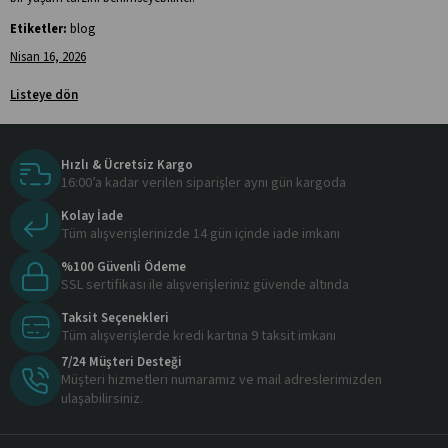
Etiketler:
blog
Nisan 16, 2026
Listeye dön
Hızlı & Ücretsiz Kargo
16:00’a kadar verilen siparişler aynı gün kargoda
Kolay İade
Tüm alışverişlerinizde 14 gün içinde iade imkanı
%100 Güvenli Ödeme
SSL sertifikası ile alışverişleriniz güvende altında
Taksit Seçenekleri
Tüm alışverişlerde kredi kartına 9 taksit imkanı
7/24 Müşteri Desteği
Müşteri hizmetleri numaramız ve mail adreslerimizden
ulaşabilirsiniz.