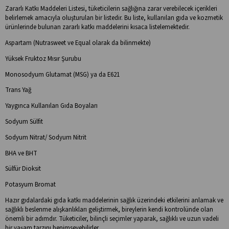
Zararlı Katkı Maddeleri Listesi, tüketicilerin sağlığına zarar verebilecek içerikleri
belirlemek amacıyla oluşturulan bir listedir. Bu liste, kullanılan gıda ve kozmetik
ürünlerinde bulunan zararlı katkı maddelerini kısaca listelemektedir.
Aspartam (Nutrasweet ve Equal olarak da bilinmekte)
Yüksek Fruktoz Mısır Şurubu
Monosodyum Glutamat (MSG) ya da E621
Trans Yağ
Yaygınca Kullanılan Gıda Boyaları
Sodyum Sülfit
Sodyum Nitrat/ Sodyum Nitrit
BHA ve BHT
Sülfür Dioksit
Potasyum Bromat
Hazır gıdalardaki gıda katkı maddelerinin sağlık üzerindeki etkilerini anlamak ve
sağlıklı beslenme alışkanlıkları geliştirmek, bireylerin kendi kontrolünde olan
önemli bir adımdır. Tüketiciler, bilinçli seçimler yaparak, sağlıklı ve uzun vadeli
bir yaşam tarzını benimseyebilirler.