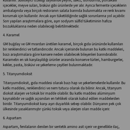
kullanılır. Sülfitleyici özelliği sayesinde peynir, sakız, dondurma, portakallı
içecekler, meyve suları, bisküvi gibi ürünlerde yer alır. Ayrıca fermente içeceklerin
ambalajında veya birçok restoranın salata barında bulunmakta ve renk kıvamı
korumak için kullanılır. Ancak aşırı tüketildiğinde sağlık sorunlarına yol açabilir.
Son yapılan araştırmalara göre, aşırı sodyum sülfid tüketiminin hafıza
bozukluklarına neden olabileceği belirtilmektedir.
4. Karamel
GM buğday ve GM mısırdan üretilen karamel, birçok gıda ürününde kullanılan
bir renklendirici ve tatlandırıcıdır. Ancak içerisinde bulunan bu katkı maddeleri,
bazı araştırmalara göre kansere neden olabilecek bileşenleri barındırabilir.
Karamelin en sık karşılaşıldığı ürünler arasında konserve türleri, hamburgerler,
kekler, pasta, bisküvi ve şekerleme çeşitleri bulunmaktadır.
5. Titanyumdioksit
Titanyumdioksit, gıda maddesi olarak bazı hap ve şekerlemelerde kullanılır. Bu
katkı maddesi, renklendirici ve nem tutucu olarak da bilinir. Ancak, titanyum
dioksit alarjen ve toksik bir madde olabilir. Bu katkı maddesi alüminyum
kaynaklıdır ve sağlık açısından en tehlikeli olarak kabul edilen maddelerden
biridir. Titanyumdioksit karşı aşırı duyarlılık sebep olabilir. Dünyanın pek çok
ülkesinde yasaklanmıştır çünkü toksik veya alerjen olan madde içerir.
6. Aspartam
Aspartam, fenilalanin denilen bir sentetik amino asit içerir ve genellikle ilaç,