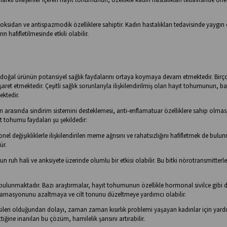
ioksidan ve antispazmodik özelliklere sahiptir. Kadın hastalıkları tedavisinde yaygın
 hafifletilmesinde etkili olabilir.
doğal ürünün potansiyel sağlık faydalarını ortaya koymaya devam etmektedir. Birç
et etmektedir. Çeşitli sağlık sorunlarıyla ilişkilendirilmiş olan hayıt tohumunun, ba
ektedir.
ı arasında sindirim sistemini desteklemesi, anti-enflamatuar özelliklere sahip olmas
ıt tohumu faydaları şu şekildedir:
l değişikliklerle ilişkilendirilen meme ağrısını ve rahatsızlığını hafifletmek de bulu
ür.
 ruh hali ve anksiyete üzerinde olumlu bir etkisi olabilir. Bu bitki nörotransmitterle
de bulunmaktadır. Bazı araştırmalar, hayıt tohumunun özellikle hormonal sivilce gibi 
nflamasyonunu azaltmaya ve cilt tonunu düzeltmeye yardımcı olabilir.
ileri olduğundan dolayı, zaman zaman kısırlık problemi yaşayan kadınlar için yardı
tiğine inanılan bu çözüm, hamilelik şansını artırabilir.