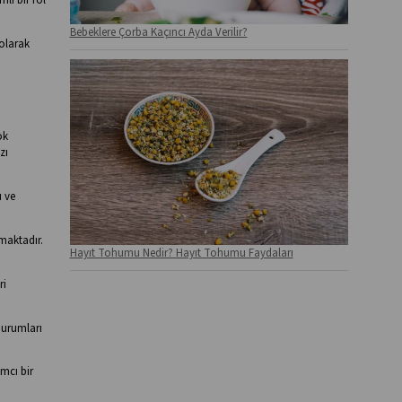
Bebeklere Çorba Kaçıncı Ayda Verilir?
 olarak
ok
zı
ı ve
nmaktadır.
Hayıt Tohumu Nedir? Hayıt Tohumu Faydaları
ri
durumları
mcı bir