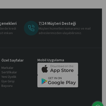
çenekleri
7/24 Müşteri Desteği
şlerde kredi
Müşteri hizmetleri numaramız ve mail
sit imkanı
adreslerimizden ulaşabilirsiniz.
Mobil Uygulama
Özel Sayfalar
Markalar
Sertifikalar
Yeni Üyelik
Üye Girişi
Başvuru