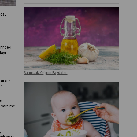
nda,
ini
rindeki
Hayıt
Sarımsak Yağının Faydaları
aziran-
r.
ve
a yardımcı
,
mli bir rol