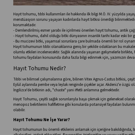
Hayıt tohumu, tıbbi kullanımları ile hakkında ilk bilgi M.Ö. IV. yüzyılda ya
menstüasyon sorunu yaşayan kadınlarda hayıt bitkisi önerdiği bilinmektedi
korumaktadır.
- Demlendirilmiş esmer şarabı ile içirilmesi önerilen hayıt tohumu, antik çağ
- Hayıt tohumu, dahil olduğu bitki dünyasının insanlık tarihi kadar eski bir g
- Bu mucizevi bitki, yaşamsal sorunlara çare bulmada önemli bir rol oynam
Hayıt tohumunun tıbbi olanaklarına geniş bir şekilde odaklanan bu makaled
olumlu etkileri incelenecektir. Sağlık alanında yaşanan gelişmelerle birlikte
tohumu faydaları konusunda daha fazla bilgi edinmek için, yazımızın dev
Hayıt Tohumu Nedir?
Tıbbi ve bilimsel çalışmalarına göre, bilinen Vitex Agnus-Castus bitkisi, çeşitl
Eylül aylarında pembe veya leylak renginde çiçekler açar. Akdeniz'e özgü olan
İngilizce'de bitkinin adı, "chaste" yani iffetli anlamına gelmektedir.
Hayıt Tohumu, çeşitli sağlık sorunlarıyla başa çıkmak için geleneksel olar
menopoz belirtilerini hafifletme gibi konularda potansiyel faydaları bulunma
olabilir.
Hayıt Tohumu Ne İşe Yarar?
Hayıt tohumunun bu önemli etkilerini anlamak için içeriğine bakıldığında, bi
alkaloidleri, iridoit glikozitleri, flavonoitler, trigliseritler ve uçucu yağlar 