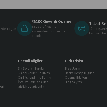
%100 Güvenli Ödeme
Taksit Se
SSL sertifikası ile
nizde 14 gün
Tüm alışveri
alışverişleriniz güvende
ı
kartına 9 tak
altında
Önemli Bilgiler
Hızlı Erişim
Sık Sorulan Sorular
Bize Ulaşın
Kişisel Veriler Politikası
Banka Hesap Bilgileri
Ön Bilgilendirme Formu
Ödeme Bilgileri
İptal ve İade Koşulları
Blog Sayfası
eri
Gizlilik ve Güvenlik