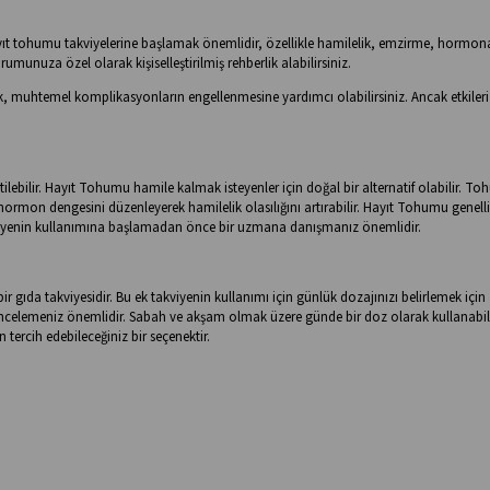
ıt tohumu takviyelerine başlamak önemlidir, özellikle hamilelik, emzirme, hormon
munuza özel olarak kişiselleştirilmiş rehberlik alabilirsiniz.
ek, muhtemel komplikasyonların engellenmesine yardımcı olabilirsiniz. Ancak etkiler
tilebilir. Hayıt Tohumu hamile kalmak isteyenler için doğal bir alternatif olabilir. T
ormon dengesini düzenleyerek hamilelik olasılığını artırabilir. Hayıt Tohumu genellik
takviyenin kullanımına başlamadan önce bir uzmana danışmanız önemlidir.
r gıda takviyesidir. Bu ek takviyenin kullanımı için günlük dozajınızı belirlemek için
incelemeniz önemlidir. Sabah ve akşam olmak üzere günde bir doz olarak kullanabil
 tercih edebileceğiniz bir seçenektir.