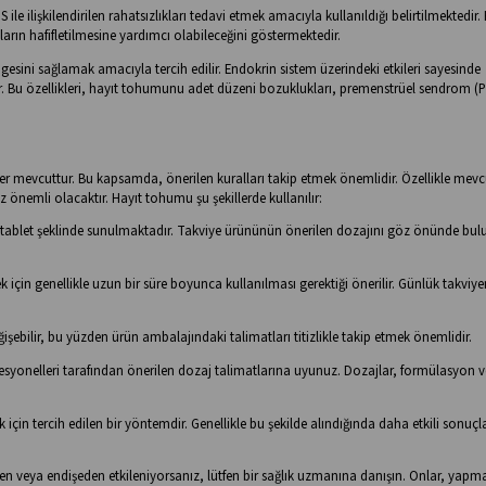
le ilişkilendirilen rahatsızlıkları tedavi etmek amacıyla kullanıldığı belirtilmektedir.
ların hafifletilmesine yardımcı olabileceğini göstermektedir.
i sağlamak amacıyla tercih edilir. Endokrin sistem üzerindeki etkileri sayesinde
 Bu özellikleri, hayıt tohumunu adet düzeni bozuklukları, premenstrüel sendrom (
 mevcuttur. Bu kapsamda, önerilen kuralları takip etmek önemlidir. Özellikle mevcu
önemli olacaktır. Hayıt tohumu şu şekillerde kullanılır:
ya tablet şeklinde sunulmaktadır. Takviye ürününün önerilen dozajını göz önünde bu
çin genellikle uzun bir süre boyunca kullanılması gerektiği önerilir. Günlük takviye
eğişebilir, bu yüzden ürün ambalajındaki talimatları titizlikle takip etmek önemlidir.
fesyonelleri tarafından önerilen dozaj talimatlarına uyunuz. Dozajlar, formülasyon v
için tercih edilen bir yöntemdir. Genellikle bu şekilde alındığında daha etkili sonuçl
iden veya endişeden etkileniyorsanız, lütfen bir sağlık uzmanına danışın. Onlar, yapm