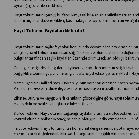
oynadığı gözlemlenmektedir.
Hayıt tohumunun içerdiği bu farklı kimyasal bileşenler, antiinflamatuar, ant
kullanılan, adet düzensizlikleri, kasılmalar, menopoz semptomları ve ağrıların
Hayıt Tohumu Faydaları Nelerdir?
Hayıt tohumunun sağlık faydaları konusunda devam eden araştırmalar, bu 
çalışma, hayıt tohumunun insan sağlığı üzerinde olumlu etkileri olduğuna işar
bulgular tarafından sağlık faydaları üzerinde olumlu etkileri olduğu belirtilm
Ön bilgi niteliğindeki bulgulara dayanarak, hayıt tohumunun sağlık faydalar
bağışıklık sistemini güçlendirmesi gibi potansiyel etkiler yer almaktadır. Hay
Meme Ağrısının Hafifletilmesi: Hayıt suyunun yararları arasında bazen hormone
Prolaktin seviyelerini düzenleyerek meme hassasiyetini azaltmak mümkünd
Zihinsel Durum ve Kaygı: Sınırlı kanıtların gösterdiğine göre, hayıt tohumunun
etkileyebilir ve hafif sakinleştirici etkiler sağlayabilir.
Sivilce Tedavisi: Hayıt otunun sağladığı faydalar arasında sivilce tedavisi 
kontrol altına alabilme yeteneğine sahip olduğunu iddia etmektedir. Cilt i
FertiliteTedavisi: Hayıt tohumunun hormonal denge üzerinde potansiyel etk
çözüm olarak değerlendirilebilir. Adet döngüsünün sağlıklı olmasını teşvik et