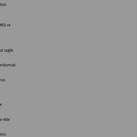
 Bazı
PMS) ve
t sağlık
lundurmalı
nizi
e
ar elde
anız