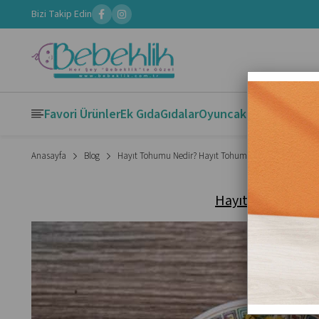
Bizi Takip Edin
Favori Ürünler
Ek Gıda
Gıdalar
Oyuncak
Kitaplar
Boya
Anasayfa
Blog
Hayıt Tohumu Nedir? Hayıt Tohumu Faydaları
Hayıt Tohumu Ne