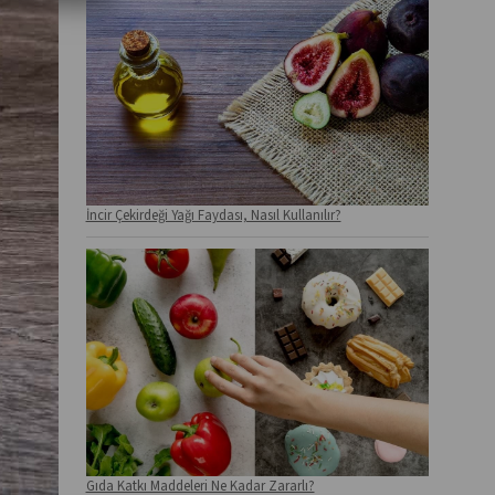
İncir Çekirdeği Yağı Faydası, Nasıl Kullanılır?
Gıda Katkı Maddeleri Ne Kadar Zararlı?