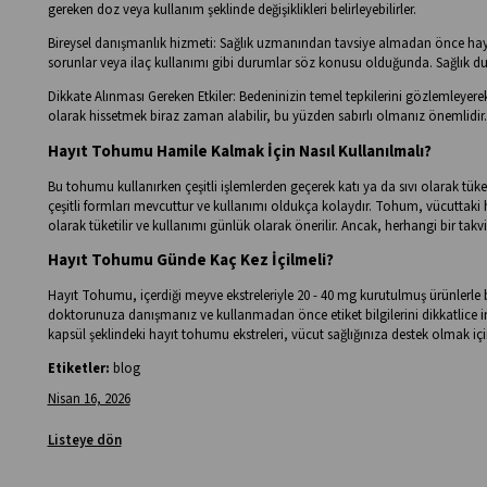
gereken doz veya kullanım şeklinde değişiklikleri belirleyebilirler.
Bireysel danışmanlık hizmeti: Sağlık uzmanından tavsiye almadan önce hay
sorunlar veya ilaç kullanımı gibi durumlar söz konusu olduğunda. Sağlık duru
Dikkate Alınması Gereken Etkiler: Bedeninizin temel tepkilerini gözlemleyer
olarak hissetmek biraz zaman alabilir, bu yüzden sabırlı olmanız önemlidir.
Hayıt Tohumu Hamile Kalmak İçin Nasıl Kullanılmalı?
Bu tohumu kullanırken çeşitli işlemlerden geçerek katı ya da sıvı olarak tüke
çeşitli formları mevcuttur ve kullanımı oldukça kolaydır. Tohum, vücuttaki h
olarak tüketilir ve kullanımı günlük olarak önerilir. Ancak, herhangi bir 
Hayıt Tohumu Günde Kaç Kez İçilmeli?
Hayıt Tohumu, içerdiği meyve ekstreleriyle 20 - 40 mg kurutulmuş ürünlerle bi
doktorunuza danışmanız ve kullanmadan önce etiket bilgilerini dikkatlice 
kapsül şeklindeki hayıt tohumu ekstreleri, vücut sağlığınıza destek olmak için
Etiketler:
blog
Nisan 16, 2026
Listeye dön