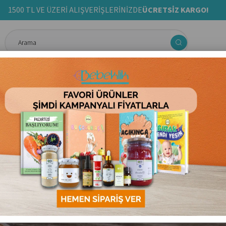
1500 TL VE ÜZERİ ALIŞVERİŞLERİNİZDE
ÜCRETSİZ KARGO!
ma& Aktivite
Anne & Bebek Bakım Ürünleri
Ek Gıda Tarif Kit
dir? Hayıt Tohumu Faydaları