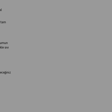
al
i tam
ohumun
le sıvı
eceğiniz