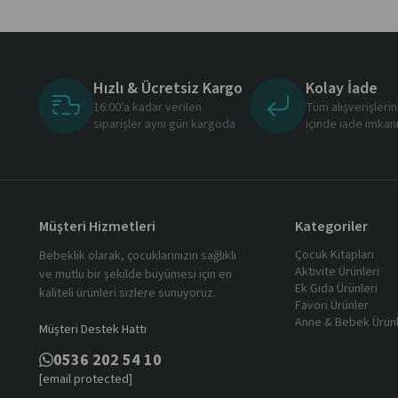
Hızlı & Ücretsiz Kargo
Kolay İade
16:00’a kadar verilen
Tüm alışverişleri
siparişler aynı gün kargoda
içinde iade imkan
Müşteri Hizmetleri
Kategoriler
Çocuk Kitapları
Bebeklik olarak, çocuklarınızın sağlıklı
Aktivite Ürünleri
ve mutlu bir şekilde büyümesi için en
Ek Gıda Ürünleri
kaliteli ürünleri sizlere sunuyoruz.
Favori Ürünler
Anne & Bebek Ürünl
Müşteri Destek Hattı
0536 202 54 10
[email protected]