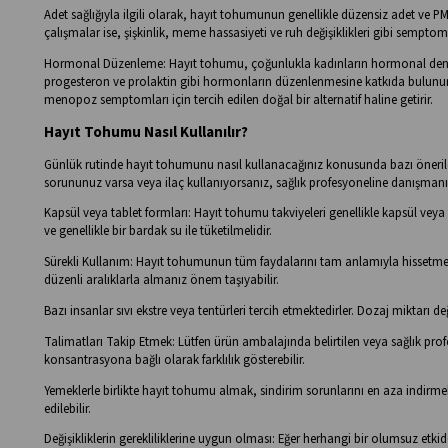
Adet sağlığıyla ilgili olarak, hayıt tohumunun genellikle düzensiz adet ve PMS i
çalışmalar ise, şişkinlik, meme hassasiyeti ve ruh değişiklikleri gibi semptom
Hormonal Düzenleme: Hayıt tohumu, çoğunlukla kadınların hormonal dengesin
progesteron ve prolaktin gibi hormonların düzenlenmesine katkıda bulunur.
menopoz semptomları için tercih edilen doğal bir alternatif haline getirir.
Hayıt Tohumu Nasıl Kullanılır?
Günlük rutinde hayıt tohumunu nasıl kullanacağınız konusunda bazı öneriler
sorununuz varsa veya ilaç kullanıyorsanız, sağlık profesyoneline danışmanız 
Kapsül veya tablet formları: Hayıt tohumu takviyeleri genellikle kapsül ve
ve genellikle bir bardak su ile tüketilmelidir.
Sürekli Kullanım: Hayıt tohumunun tüm faydalarını tam anlamıyla hissetmek i
düzenli aralıklarla almanız önem taşıyabilir.
Bazı insanlar sıvı ekstre veya tentürleri tercih etmektedirler. Dozaj miktarı d
Talimatları Takip Etmek: Lütfen ürün ambalajında belirtilen veya sağlık pro
konsantrasyona bağlı olarak farklılık gösterebilir.
Yemeklerle birlikte hayıt tohumu almak, sindirim sorunlarını en aza indirmek 
edilebilir.
Değişikliklerin gerekliliklerine uygun olması: Eğer herhangi bir olumsuz etk