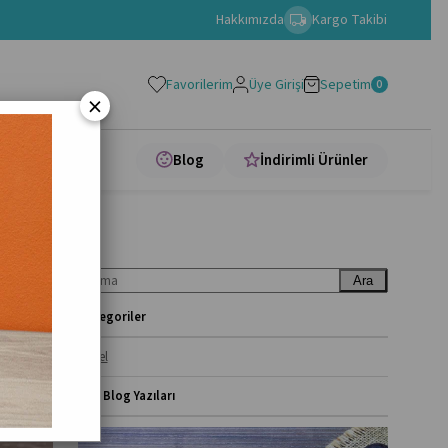
Hakkımızda
Kargo Takibi
Favorilerim
Üye Girişi
Sepetim
0
×
apları
Blog
İndirimli Ürünler
Ara
Kategoriler
Genel
Son Blog Yazıları