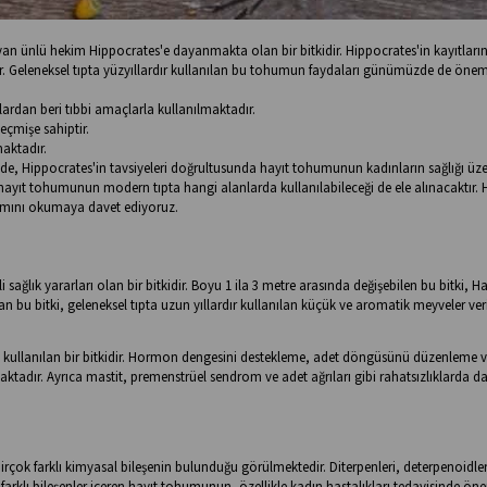
şayan ünlü hekim Hippocrates'e dayanmakta olan bir bitkidir. Hippocrates'in kayıtları
r. Geleneksel tıpta yüzyıllardır kullanılan bu tohumun faydaları günümüzde de önem
lardan beri tıbbi amaçlarla kullanılmaktadır.
eçmişe sahiptir.
aktadır.
e, Hippocrates'in tavsiyeleri doğrultusunda hayıt tohumunun kadınların sağlığı üze
, hayıt tohumunun modern tıpta hangi alanlarda kullanılabileceği de ele alınacaktır. 
amını okumaya davet ediyoruz.
i sağlık yararları olan bir bitkidir. Boyu 1 ila 3 metre arasında değişebilen bu bitki, H
 bu bitki, geleneksel tıpta uzun yıllardır kullanılan küçük ve aromatik meyveler veri
ak kullanılan bir bitkidir. Hormon dengesini destekleme, adet döngüsünü düzenleme 
ktadır. Ayrıca mastit, premenstrüel sendrom ve adet ağrıları gibi rahatsızlıklarda d
rçok farklı kimyasal bileşenin bulunduğu görülmektedir. Diterpenleri, deterpenoidler
gibi farklı bileşenler içeren hayıt tohumunun, özellikle kadın hastalıkları tedavisinde öne