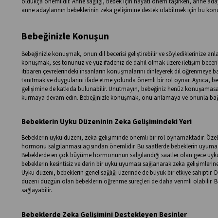
oldukça önemlidir. Anne sağlığı, bebek için hayati önem taşırken, anne aday
anne adaylarının bebeklerinin zeka gelişimine destek olabilmek için bu kon
Bebeğinizle Konuşun
Bebeğinizle konuşmak, onun dil becerisi geliştirebilir ve söylediklerinize an
konuşmak, ses tonunuz ve yüz ifadeniz de dahil olmak üzere iletişim becerile
itibaren çevrelerindeki insanların konuşmalarını dinleyerek dil öğrenmeye b
tanıtmak ve duygularını ifade etme yolunda önemli bir rol oynar. Ayrıca, be
gelişimine de katkıda bulunabilir. Unutmayın, bebeğiniz henüz konuşamasa d
kurmaya devam edin. Bebeğinizle konuşmak, onu anlamaya ve onunla bağla
Bebeklerin Uyku Düzeninin Zeka Gelişimindeki Yeri
Bebeklerin uyku düzeni, zeka gelişiminde önemli bir rol oynamaktadır. Özell
hormonu salgılanması açısından önemlidir. Bu saatlerde bebeklerin uyuması, 
Bebeklerde en çok büyüme hormonunun salgılandığı saatler olan gece uyku 
bebeklerin kesintisiz ve derin bir uyku uyuması sağlanarak zeka gelişimlerine
Uyku düzeni, bebeklerin genel sağlığı üzerinde de büyük bir etkiye sahiptir. Dü
düzeni düzgün olan bebeklerin öğrenme süreçleri de daha verimli olabilir. B
sağlayabilir.
Bebeklerde Zeka Gelişimini Destekleyen Besinler