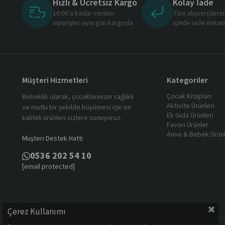
Hızlı & Ücretsiz Kargo
Kolay İade
16:00’a kadar verilen
Tüm alışverişleri
siparişler aynı gün kargoda
içinde iade imkan
Müşteri Hizmetleri
Kategoriler
Çocuk Kitapları
Bebeklik olarak, çocuklarınızın sağlıklı
Aktivite Ürünleri
ve mutlu bir şekilde büyümesi için en
Ek Gıda Ürünleri
kaliteli ürünleri sizlere sunuyoruz.
Favori Ürünler
Anne & Bebek Ürünl
Müşteri Destek Hattı
0536 202 54 10
[email protected]
Çerez Kullanımı