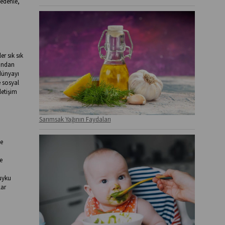
nedenle,
r sık sık
rından
dünyayı
 sosyal
letişim
Sarımsak Yağının Faydaları
me
e
 uyku
lar