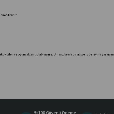
irebilirsiniz.
viteleri ve oyuncakları bulabilirsiniz. Umarız keyifli bir alışveriş deneyimi yaşarsını
%100 Güvenli Ödeme