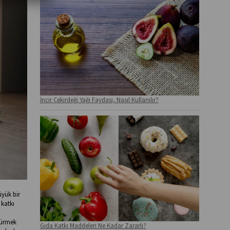
İncir Çekirdeği Yağı Faydası, Nasıl Kullanılır?
üyük bir
 katkı
dürmek
Gıda Katkı Maddeleri Ne Kadar Zararlı?