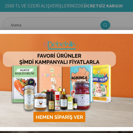
1500 TL VE ÜZERİ ALIŞVERİŞLERİNİZDE
ÜCRETSİZ KARGO!
ma& Aktivite
Anne & Bebek Bakım Ürünleri
Ek Gıda Tarif Kit
erde Zeka Gelişimi