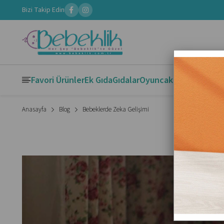
Bizi Takip Edin
Favori Ürünler
Ek Gıda
Gıdalar
Oyuncak
Kitaplar
Boya
Anasayfa
Blog
Bebeklerde Zeka Gelişimi
Bebekl