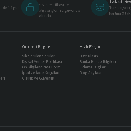
Taksit Se
SSL sertifikası ile
nizde 14 gün
Tüm alışveri
alışverişleriniz güvende
ı
kartına 9 tak
altında
Önemli Bilgiler
Hızlı Erişim
Sık Sorulan Sorular
Bize Ulaşın
Kişisel Veriler Politikası
Banka Hesap Bilgileri
Ön Bilgilendirme Formu
Ödeme Bilgileri
İptal ve İade Koşulları
Blog Sayfası
eri
Gizlilik ve Güvenlik