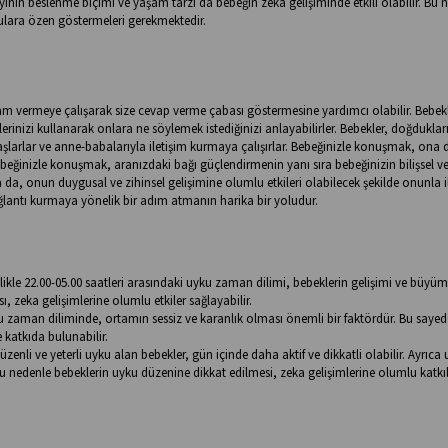
ının beslenme biçimi ve yaşam tarzı da bebeğin zeka gelişiminde etkili olabilir. Bu 
ulara özen göstermeleri gerekmektedir.
lam vermeye çalışarak size cevap verme çabası göstermesine yardımcı olabilir. Bebekle
rinizi kullanarak onlara ne söylemek istediğinizi anlayabilirler. Bebekler, doğdukla
aşlarlar ve anne-babalarıyla iletişim kurmaya çalışırlar. Bebeğinizle konuşmak, ona 
beğinizle konuşmak, aranızdaki bağı güçlendirmenin yanı sıra bebeğinizin bilişsel ve
a, onun duygusal ve zihinsel gelişimine olumlu etkileri olabilecek şekilde onunla i
ntı kurmaya yönelik bir adım atmanın harika bir yoludur.
ikle 22.00-05.00 saatleri arasındaki uyku zaman dilimi, bebeklerin gelişimi ve büyü
zeka gelişimlerine olumlu etkiler sağlayabilir.
zaman diliminde, ortamın sessiz ve karanlık olması önemli bir faktördür. Bu sayed
 katkıda bulunabilir.
zenli ve yeterli uyku alan bebekler, gün içinde daha aktif ve dikkatli olabilir. Ayrıca
u nedenle bebeklerin uyku düzenine dikkat edilmesi, zeka gelişimlerine olumlu katkı