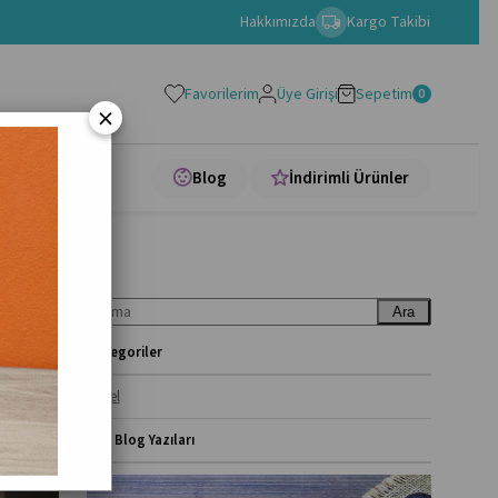
Hakkımızda
Kargo Takibi
Favorilerim
Üye Girişi
Sepetim
0
×
apları
Blog
İndirimli Ürünler
Ara
Kategoriler
Genel
Son Blog Yazıları