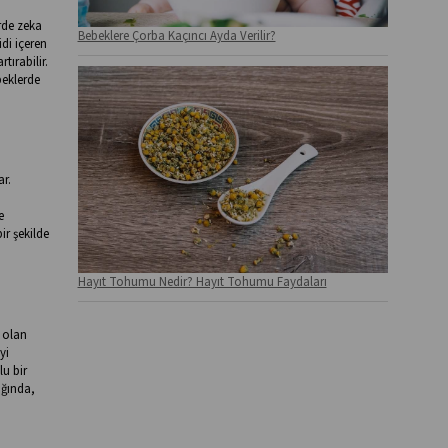
erde zeka
Bebeklere Çorba Kaçıncı Ayda Verilir?
idi içeren
tırabilir.
beklerde
ar.
e
ir şekilde
Hayıt Tohumu Nedir? Hayıt Tohumu Faydaları
 olan
yi
lu bir
ığında,