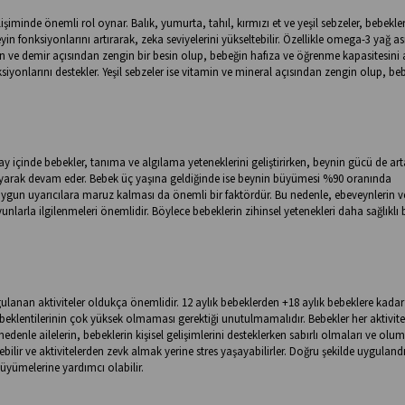
işiminde önemli rol oynar. Balık, yumurta, tahıl, kırmızı et ve yeşil sebzeler, bebekl
in fonksiyonlarını artırarak, zeka seviyelerini yükseltebilir. Özellikle omega-3 yağ as
n ve demir açısından zengin bir besin olup, bebeğin hafıza ve öğrenme kapasitesini ar
nksiyonlarını destekler. Yeşil sebzeler ise vitamin ve mineral açısından zengin olup, be
ay içinde bebekler, tanıma ve algılama yeteneklerini geliştirirken, beynin gücü de art
apsayarak devam eder. Bebek üç yaşına geldiğinde ise beynin büyümesi %90 oranında
ygun uyarıcılara maruz kalması da önemli bir faktördür. Bu nedenle, ebeveynlerin v
yunlarla ilgilenmeleri önemlidir. Böylece bebeklerin zihinsel yetenekleri daha sağlıklı b
ulanan aktiviteler oldukça önemlidir. 12 aylık bebeklerden +18 aylık bebeklere kadar
, beklentilerinin çok yüksek olmaması gerektiği unutulmamalıdır. Bebekler her aktivite
denle ailelerin, bebeklerin kişisel gelişimlerini desteklerken sabırlı olmaları ve olum
ebilir ve aktivitelerden zevk almak yerine stres yaşayabilirler. Doğru şekilde uyguland
 büyümelerine yardımcı olabilir.