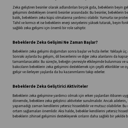
Zeka geliştiren besinler olarak adlandırılan birçok gıda, bebeklerin beyin gel
gelişimini destekleyen önemli besinler arasındadır. Bu besinler, bebeklerin bey
balık, bebeklerin zeka küpü olmalarına yardımcı olabilir. Yumurta ise protei
Tahıl ve kırmızı et ise bebeklerin enerji seviyelerini yüksek tutarak, beyin fo
sağlıklı zeka gelişimi için önemli bir role sahiptir.
Bebeklerde Zeka Gelişimi Ne Zaman Başlar?
Bebeklerin zeka gelişimi doğumdan sonra başlar ve hızla ilerler. Yaklaşık üç 
Sonraki aylarda bu gelişim, dil becerilerini ve diğer zeka alanlarını da k
tamamlanacaktır. Bu süreçte, bebeğin çevresiyle etkileşimde bulunması ve u
bakıcıların bebeklerin zeka gelişimini desteklemek için çeşitli etkinlikler ve o
gelişir ve ilerleyen yaşlarda da bu kazanımlarını takip ederler.
Bebeklerde Zeka Geliştirici Aktiviteler
Bebeklerin zeka gelişimine yardımcı olmak için erken yaşlardan itibaren uyg
dönemde, bebeklere zeka geliştirici aktiviteler sunulmalıdır. Ancak ailelerin
yapamadığı zaman kendilerini yetersiz hissedebilir ve mutsuz olabilirler. Bu ne
ortam sağlamaları önemlidir. Aksi halde, bebekler kendilerini yetersiz hissed
bebeklerin zihinsel gelişimini destekleyerek onların daha sağlıklı bir şekilde