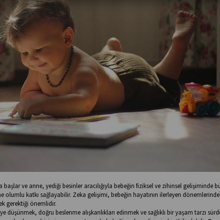
aşlar ve anne, yediği besinler aracılığıyla bebeğin fiziksel ve zihinsel gelişiminde b
e olumlu katkı sağlayabilir. Zeka gelişimi, bebeğin hayatının ilerleyen dönemlerinde
 gerektiği önemlidir.
iye düşünmek, doğru beslenme alışkanlıkları edinmek ve sağlıklı bir yaşam tarzı sür