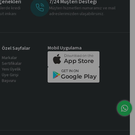
çenekleri
7/24 Müşteri Desteği
şlerde kredi
Müşteri hizmetleri numaramız ve mail
sit imkanı
adreslerimizden ulaşabilirsiniz.
Mobil Uygulama
Özel Sayfalar
Markalar
Sertifikalar
Yeni Üyelik
Üye Girişi
Başvuru